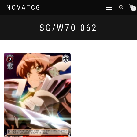
NOVATCG
TOGGLE
0
NAVIGATION
SG/W70-062