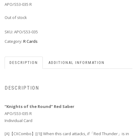
APO/S53-035 R
Out of stock
SKU:
APO/S53-035
Category:
R Cards
DESCRIPTION
ADDITIONAL INFORMATION
DESCRIPTION
“Knights of the Round” Red Saber
APO/S53-035 R
Individual Card
[A]【CXCombo】[(1)] When this card attacks, if「Red Thunder」is in