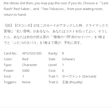
the climax slot then, you may pay the cost. If you do, Choose a「”Last
Flash” Red Saber」and「Two Tobaccos」from your waiting room,
return to hand.
【自】【CXコンボ】[(1)] このカードがアタックした時、クライマックス
置場に「紅い雷鳴」があるなら、あなたはコストを払ってよい。そうし
たら、あなたは自分の控え室の「“最後の一閃”赤のセイバー」を1枚ま
でと「ふたつのタバコ」を1枚まで選び、手札に戻す。
Card No.:
APO/S53-035
Rarity:
R
Color:
Red
Side:
Schwarz
Type:
Character
Level:
1
Power:
5000
Cost:
0
Soul:
1
Trait 1:
サーヴァント (Servant)
Triggers:
None
Trait 2:
王族 (Royalty)