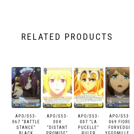
RELATED PRODUCTS
APO/S53-
APO/S53-
APO/S53-
APO/S53-
067 “BATTLE
004
007 “LA
069 FIORE
STANCE”
“DISTANT
PUCELLE”
FORVEDGE
BLACK
PROMISE”
RULER
YGGDMILLEN