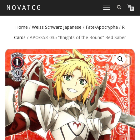
NOVATCG
TOGGLE
0
NAVIGATION
Home
/
Weiss Schwarz Japanese
/
Fate/Apocrypha
/
R
Cards
/ APO/S53-035 “Knights of the Round” Red Saber