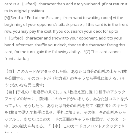
card is a《Gifted》character then add it to your hand. (If not return it
to its original position)
[A][Send a「End of the Escape」from hand to waiting room] At the
beginning of your opponent’s attack phase , if this card is in the front
row, you may pay the cost. If you do, search your deck for up to
1《Gifted》character and show it to your opponent, add it to your
hand. After that, shuffle your deck, choose the character facing this
card, for the turn, gain the following ability. 『[C] This card cannot
front attack. 』
【自】 このカードがアタックした時、あなたは自分の山札の上から1枚
を公開する。そのカードが《能力者》のキャラなら手札に加える。(そ
うでないなら元に戻す)
【自】[手札の「逃避行の果てに」を1枚控え室に置く] 相手のアタック
フェイズの始めに、前列にこのカードがいるなら、あなたはコストを払
ってよい。そうしたら、あなたは自分の山札を見て《能力者》のキャラ
を1枚まで選んで相手に見せ、手札に加える。その後、その山札をシャ
ッフルし、あなたはこのカードの正面のキャラを1枚選び、そのターン
中、次の能力を与える。『【永】 このカードはフロントアタックでき
ない。』