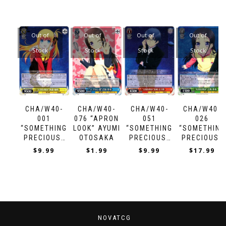
Out of
Out of
Out of
Out of
Stock
Stock
Stock
Stock
CHA/W40-
CHA/W40-
CHA/W40-
CHA/W40-
001
076 “APRON
051
026
“SOMETHING
LOOK” AYUMI
“SOMETHING
“SOMETHING
PRECIOUS”
OTOSAKA
PRECIOUS”
PRECIOUS”
YUSA
JOUJIROU
AYUMI
$
9.99
$
1.99
$
9.99
$
17.99
NISHIMORI
TAKAJOU
OTOSAKA
NOVATCG