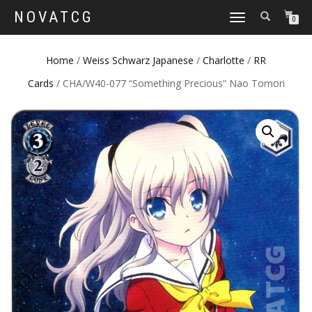
NOVATCG
TOGGLE
0
NAVIGATION
Home
/
Weiss Schwarz Japanese
/
Charlotte
/
RR
Cards
/ CHA/W40-077 “Something Precious” Nao Tomori