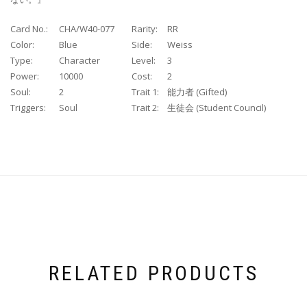
Card No.:
CHA/W40-077
Rarity:
RR
Color:
Blue
Side:
Weiss
Type:
Character
Level:
3
Power:
10000
Cost:
2
Soul:
2
Trait 1:
能力者 (Gifted)
Triggers:
Soul
Trait 2:
生徒会 (Student Council)
RELATED PRODUCTS