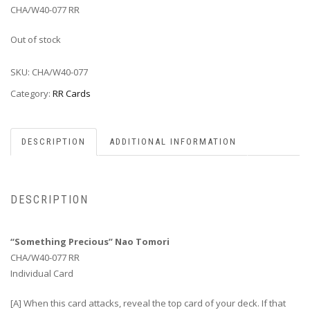
CHA/W40-077 RR
Out of stock
SKU:
CHA/W40-077
Category:
RR Cards
DESCRIPTION
ADDITIONAL INFORMATION
DESCRIPTION
“Something Precious” Nao Tomori
CHA/W40-077 RR
Individual Card
[A] When this card attacks, reveal the top card of your deck. If that