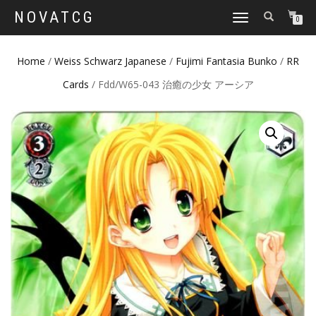
NOVATCG
TOGGLE
0
NAVIGATION
Home
/
Weiss Schwarz Japanese
/
Fujimi Fantasia Bunko
/
RR
Cards
/ Fdd/W65-043 治癒の少女 アーシア