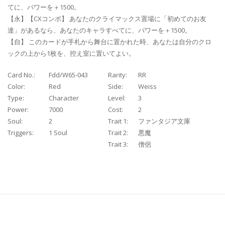
てに、パワーを＋1500。
【永】【CXコンボ】 あなたのクライマックス置場に「初めてのお友
達」があるなら、あなたのキャラすべてに、パワーを＋1500。
【自】 このカードが手札から舞台に置かれた時、あなたは自分のクロ
ックの上から1枚を、控え室に置いてよい。
Card No.:
Fdd/W65-043
Rarity:
RR
Color:
Red
Side:
Weiss
Type:
Character
Level:
3
Power:
7000
Cost:
2
Soul:
2
Trait 1:
ファンタジア文庫
Triggers:
1 Soul
Trait 2:
悪魔
Trait 3:
僧侶