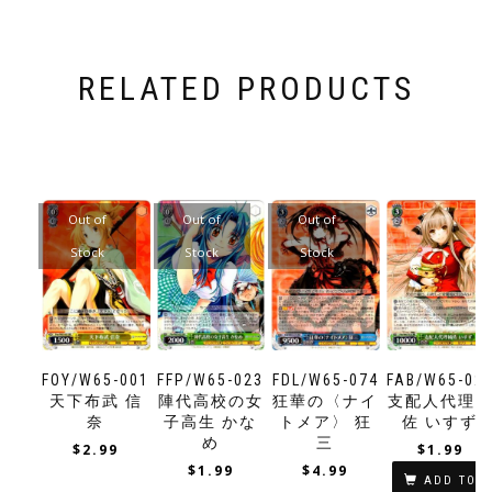
RELATED PRODUCTS
Out of
Out of
Out of
Stock
Stock
Stock
FOY/W65-001
FFP/W65-023
FDL/W65-074
FAB/W65-02
天下布武 信
陣代高校の女
狂華の〈ナイ
支配人代理
奈
子高生 かな
トメア〉 狂
佐 いすず
め
三
$
2.99
$
1.99
$
1.99
$
4.99
ADD TO