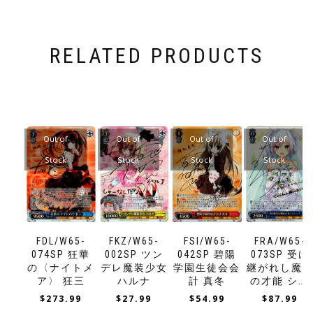
RELATED PRODUCTS
Out of
Out of
Out of
Out of
Stock
Stock
Stock
Stock
FDL/W65-
FKZ/W65-
FSI/W65-
FRA/W65-
074SP 狂華
002SP ツン
042SP 碧陽
073SP 受け
の〈ナイトメ
デレ魔装少女
学園生徒会会
継がれし魔
ア〉 狂三
ハルナ
計 真冬
の才能 シス
ティーナ
$
273.99
$
27.99
$
54.99
$
87.99