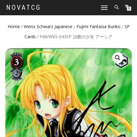
NOVATCG
TOGGLE
0
NAVIGATION
Home
/
Weiss Schwarz Japanese
/
Fujimi Fantasia Bunko
/
SP
Cards
/ Fdd/W65-043SP 治癒の少女 アーシア