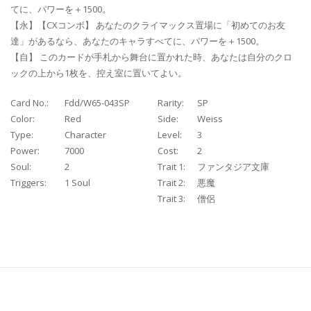
てに、パワーを＋1500。
【永】【CXコンボ】 あなたのクライマックス置場に「初めてのお友
達」があるなら、あなたのキャラすべてに、パワーを＋1500。
【自】 このカードが手札から舞台に置かれた時、あなたは自分のクロ
ックの上から1枚を、控え室に置いてよい。
Card No.:
Fdd/W65-043SP
Rarity:
SP
Color:
Red
Side:
Weiss
Type:
Character
Level:
3
Power:
7000
Cost:
2
Soul:
2
Trait 1:
ファンタジア文庫
Triggers:
1 Soul
Trait 2:
悪魔
Trait 3:
僧侶