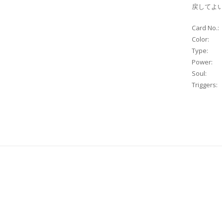
戻してよ
Card No.:
Color:
Type:
Power:
Soul:
Triggers: