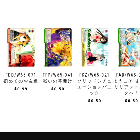
FDD/W65-071
FFP/W65-041
FKZ/W65-021
FAB/W65-
初めてのお友達
戦いの幕開け
ソリッドシチュ
ようこそ 
エーションパニ
リリアント
$
0.99
$
0.50
ック
クへ！
$
0.50
$
0.50