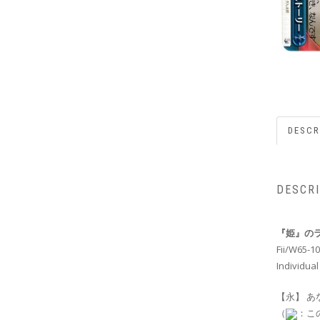
DESCR
DESCR
『姫』の
Fii/W65-1
Individual
【永】 あ
（
：こ