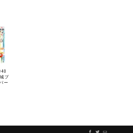
040
甘城ブ
パー