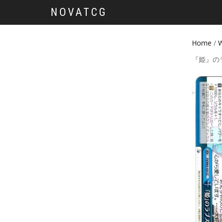
NOVATCG
Home
/
W
『姫』の