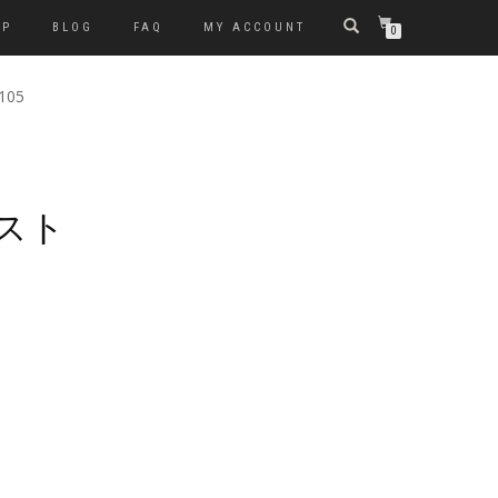
OP
BLOG
FAQ
MY ACCOUNT
0
-105
スト