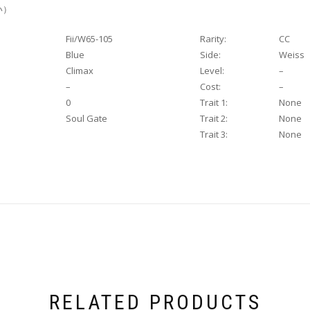
い）
Fii/W65-105
Rarity:
CC
Blue
Side:
Weiss
Climax
Level:
–
–
Cost:
–
0
Trait 1:
None
Soul Gate
Trait 2:
None
Trait 3:
None
RELATED PRODUCTS