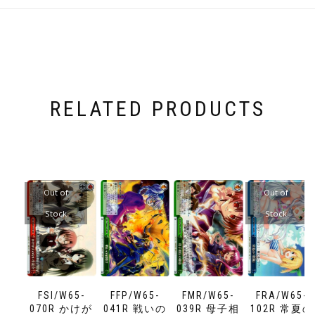
RELATED PRODUCTS
Out of
Out of
Stock
Stock
FSI/W65-
FFP/W65-
FMR/W65-
FRA/W65-
070R かけが
041R 戦いの
039R 母子相
102R 常夏の