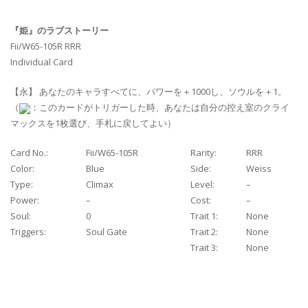
『姫』のラブストーリー
Fii/W65-105R RRR
Individual Card
【永】 あなたのキャラすべてに、パワーを＋1000し、ソウルを＋1。
（
：このカードがトリガーした時、あなたは自分の控え室のクライ
マックスを1枚選び、手札に戻してよい）
Card No.:
Fii/W65-105R
Rarity:
RRR
Color:
Blue
Side:
Weiss
Type:
Climax
Level:
–
Power:
–
Cost:
–
Soul:
0
Trait 1:
None
Triggers:
Soul Gate
Trait 2:
None
Trait 3:
None