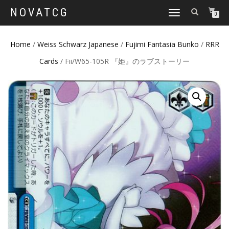
NOVATCG
TOGGLE
0
NAVIGATION
Home
/
Weiss Schwarz Japanese
/
Fujimi Fantasia Bunko
/
RRR
Cards
/ Fii/W65-105R 『姫』のラブストーリー