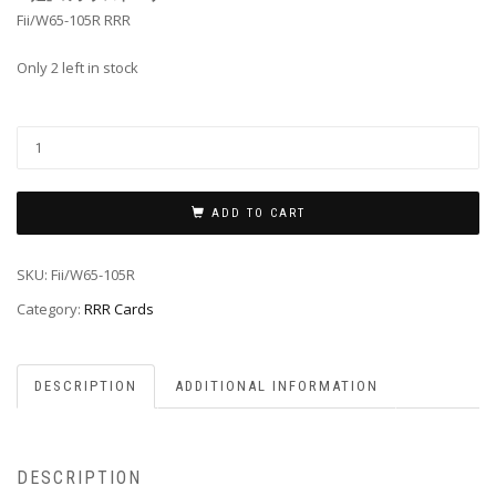
Fii/W65-105R RRR
Only 2 left in stock
ADD TO CART
SKU:
Fii/W65-105R
Category:
RRR Cards
DESCRIPTION
ADDITIONAL INFORMATION
DESCRIPTION