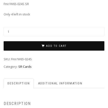
Fmr/W65-024S SR
Only 4 left in stock
ADD TO CART
SKU:
Fmr/W65-024S
Category:
SR Cards
DESCRIPTION
ADDITIONAL INFORMATION
DESCRIPTION