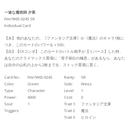
一途な魔術師 夕菜
Fmr/W65-024S SR
Individual Card
【永】 他のあなたの、《ファンタジア文庫》か《魔法》のキャラ1枚に
つき、このカードのパワーを＋500。
【自】【CXコンボ】 このカードのバトル相手が【リバース】した時、
あなたのクライマックス置場に「母子相伝の極意」があるなら、あなた
は自分の山札の上から2枚までを、ストック置場に置く。
Card No.:
Fmr/W65-024S
Rarity:
SR
Color:
Green
Side:
Weiss
Type:
Character
Level:
1
Power:
4000
Cost:
0
Soul:
1
Trait 1:
ファンタジア文庫
Triggers:
Trait 2:
魔法
Trait 3:
ヒロイン