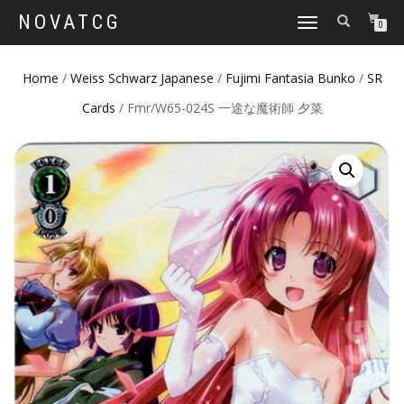
NOVATCG
TOGGLE
0
NAVIGATION
Home
/
Weiss Schwarz Japanese
/
Fujimi Fantasia Bunko
/
SR
Cards
/ Fmr/W65-024S 一途な魔術師 夕菜