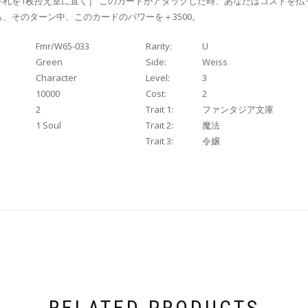
手札を1枚控え室に置く］ このカードがアタックした時、あなたはコストを払
、そのターン中、このカードのパワーを＋3500。
Fmr/W65-033
Rarity:
U
Green
Side:
Weiss
Character
Level:
3
10000
Cost:
2
2
Trait 1:
ファンタジア文庫
1 Soul
Trait 2:
魔法
Trait 3:
令嬢
RELATED PRODUCTS