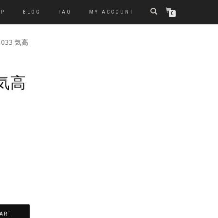
OP
BLOG
FAQ
MY ACCOUNT
0
-033 気高
 気高
ART