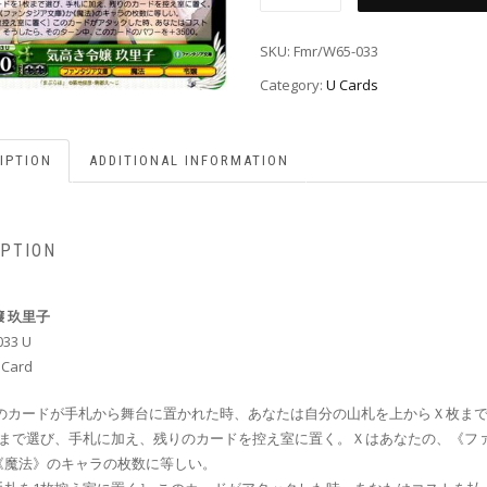
SKU:
Fmr/W65-033
Category:
U Cards
IPTION
ADDITIONAL INFORMATION
IPTION
 玖里子
033 U
 Card
このカードが手札から舞台に置かれた時、あなたは自分の山札を上からＸ枚ま
枚まで選び、手札に加え、残りのカードを控え室に置く。Ｘはあなたの、《フ
《魔法》のキャラの枚数に等しい。