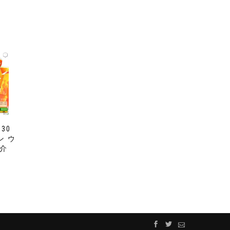
030
ン ウ
宗介