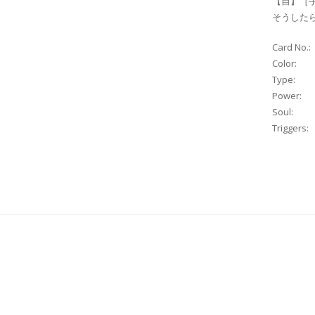
【自】［
そうしたら
Card No.:
Color:
Type:
Power:
Soul:
Triggers: