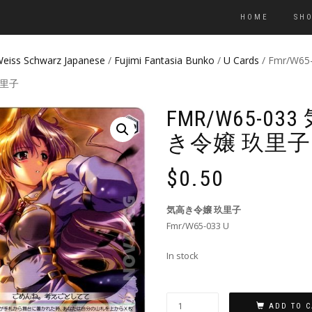
HOME
SH
eiss Schwarz Japanese
/
Fujimi Fantasia Bunko
/
U Cards
/ Fmr/W65
玖里子
FMR/W65-033
き令嬢 玖里子
$
0.50
気高き令嬢 玖里子
Fmr/W65-033 U
In stock
ADD TO C