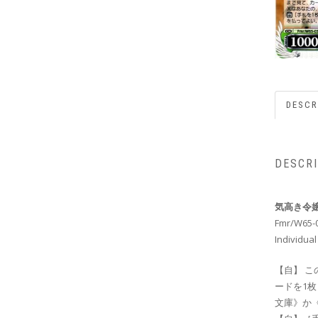
DESCR
DESCR
気高き令嬢
Fmr/W65-
Individual
【自】 
ードを1
文庫》か