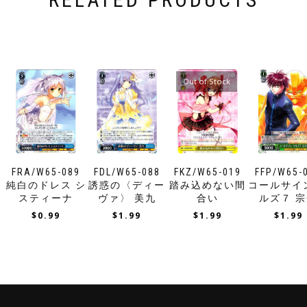
Out of Stock
FRA/W65-089
FDL/W65-088
FKZ/W65-019
FFP/W65-
純白のドレス シ
誘惑の〈ディー
踏み込めない間
コールサイ
スティーナ
ヴァ〉 美九
合い
ルズ７ 
$
0.99
$
1.99
$
1.99
$
1.99