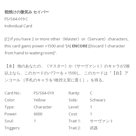
朝焼けの微笑み セイバー
FS/S64-019 C
Individual Card
[C] If you have 2 or more other《Master》or《Servant》characters,
this card gains power +1500 and “[A]
ENCORE
[Discard 1 character
from hand to waiting room]”.
【永】 他のあなたの、《マスター》か《サーヴァント》のキャラが2枚
以上なら、このカードのパワーを＋1500し、このカードは『【自】 ア
ンコール ［手札のキャラを1枚控え室に置く］』を得る。
Card No.:
FS/S64-019
Rarity:
C
Color:
Yellow
Side:
Schwarz
Type:
Character
Level:
1
Power:
6000
Cost:
1
Soul:
1
Trait 1:
サーヴァント
Triggers:
Trait 2:
武器