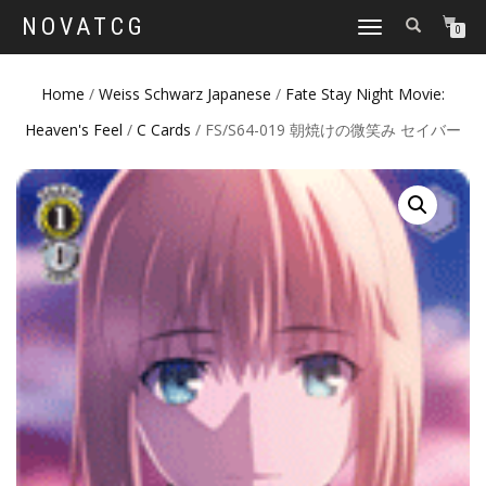
NOVATCG
TOGGLE
0
NAVIGATION
Home
/
Weiss Schwarz Japanese
/
Fate Stay Night Movie:
Heaven's Feel
/
C Cards
/ FS/S64-019 朝焼けの微笑み セイバー