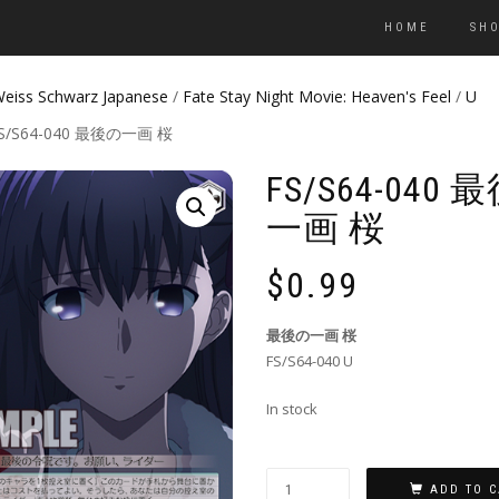
HOME
SH
eiss Schwarz Japanese
/
Fate Stay Night Movie: Heaven's Feel
/
U
FS/S64-040 最後の一画 桜
FS/S64-040 
一画 桜
$
0.99
最後の一画 桜
FS/S64-040 U
In stock
ADD TO C