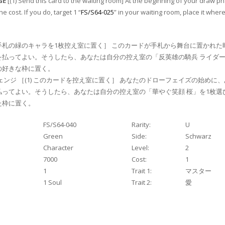
GE
[(1) Send this card to the waiting room] At the beginning of your draw p
e cost. If you do, target 1 “
FS/S64-025
” in your waiting room, place it where
手札の緑のキャラを1枚控え室に置く］ このカードが手札から舞台に置かれた
を払ってよい。そうしたら、あなたは自分の控え室の「反英雄の騎兵 ライダー
の好きな枠に置く。
ェンジ ［(1) このカードを控え室に置く］ あなたのドローフェイズの始めに
払ってよい。そうしたら、あなたは自分の控え室の「華やぐ笑顔 桜」を1枚選
た枠に置く。
FS/S64-040
Rarity:
U
Green
Side:
Schwarz
Character
Level:
2
7000
Cost:
1
1
Trait 1:
マスター
1 Soul
Trait 2:
愛