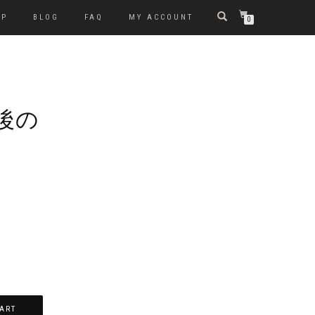
OP
BLOG
FAQ
MY ACCOUNT
0
最後の
ART