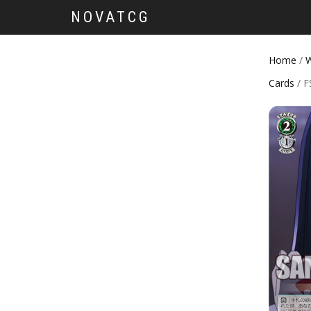
NOVATCG
Home
/
W
Cards
/ 