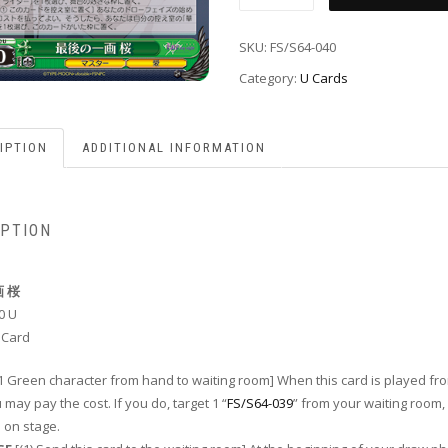
SKU:
FS/S64-040
Category:
U Cards
IPTION
ADDITIONAL INFORMATION
IPTION
 桜
0 U
 Card
 1 Green character from hand to waiting room] When this card is played fr
 may pay the cost. If you do, target 1 “
FS/S64-039
” from your waiting room, 
on stage.