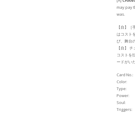
[A]
CHAN
may pay th
was.
【自】［
はコスト
び、舞台
【自】 チ
コストを
ードがい
Card No.:
Color:
Type:
Power:
Soul:
Triggers: