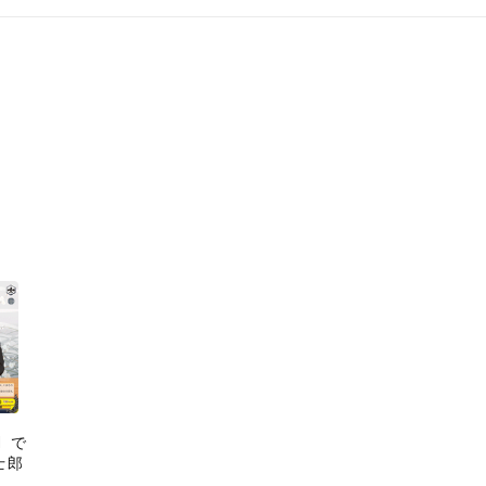
1 で
士郎