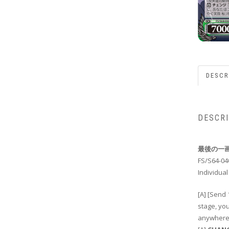
DESCR
DESCR
最後の一画
FS/S64-04
Individual
[A] [Send
stage, you
anywhere 