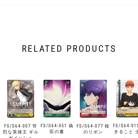
RELATED PRODUCTS
FS/S64-051 偽
FS/S64-01
FS/S64-007 苛
FS/S64-077 桜
臣の書
きること 
烈な英雄王 ギル
のリボン
ガメッシュ