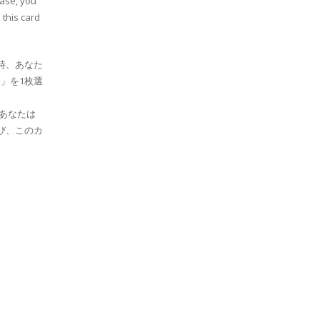
hase, you
 this card
時、あなた
」を1枚選
、あなたは
び、このカ