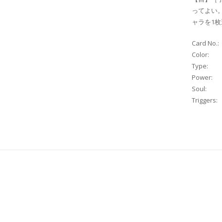
ってよい
ャラを1
Card No.:
Color:
Type:
Power:
Soul:
Triggers: