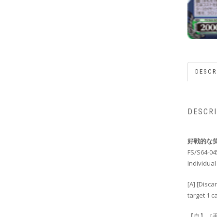
DESCR
DESCR
好戦的な笑
FS/S64-04
Individual
[A] [Disca
target 1 c
【自】［