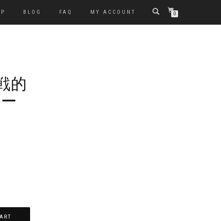
OP
BLOG
FAQ
MY ACCOUNT
0
好戦的
サー
ART