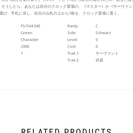
。そうしたら、あなたは自分のクロック置場の、《マスター》か《サーヴァン
枚選び、手札に戻し、自分の山札の上から1枚を、クロック置場に置く。
FS/S64-045
Rarity:
C
Green
Side:
Schwarz
Character
Level:
0
2000
Cost:
0
1
Trait 1:
サーヴァント
Trait 2:
武器
RELATED PRODUCTS