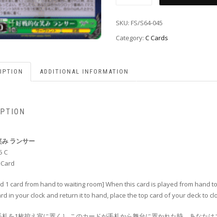
SKU:
FS/S64-045
Category:
C Cards
IPTION
ADDITIONAL INFORMATION
IPTION
み ランサー
5 C
 Card
rd 1 card from hand to waiting room] When this card is played from hand to
ard in your clock and return it to hand, place the top card of your deck to cl
手札を1枚控え室に置く］ このカードが手札から舞台に置かれた時、あなたは