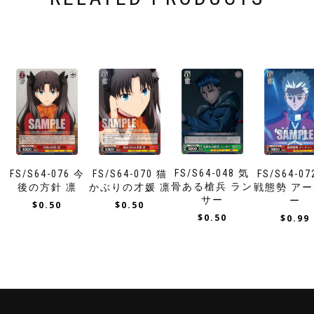
FS/S64-048 気
FS/S64-076 今
FS/S64-070 猫
FS/S64-07
骨ある槍兵 ラン
後の方針 凛
かぶりの才媛 凛
戦態勢 ア
サー
ー
$
0.50
$
0.50
$
0.50
$
0.99