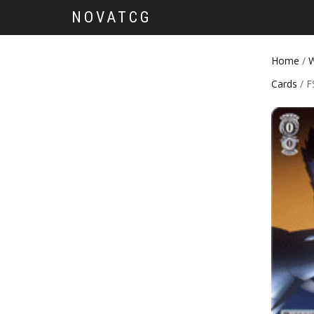
NOVATCG
Home
/
W
Cards
/ 