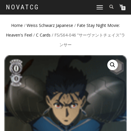
NOVATCG
TOGGLE
0
NAVIGATION
Home
/
Weiss Schwarz Japanese
/
Fate Stay Night Movie:
Heaven's Feel
/
C Cards
/ FS/S64-046 “サーヴァントチェイス”ラ
ンサー