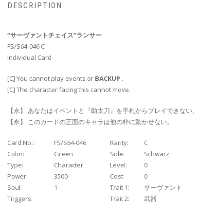
DESCRIPTION
“サーヴァントチェイス”ランサー
FS/S64-046 C
Individual Card
[C] You cannot play events or
BACKUP
.
[C] The character facing this cannot move.
【永】 あなたはイベントと『助太刀』を手札からプレイできない。
【永】 このカードの正面のキャラは他の枠に動かせない。
Card No.:
FS/S64-046
Rarity:
C
Color:
Green
Side:
Schwarz
Type:
Character
Level:
0
Power:
3500
Cost:
0
Soul:
1
Trait 1:
サーヴァント
Triggers:
Trait 2:
武器