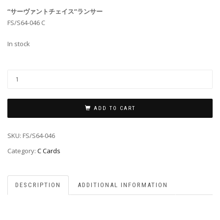
“サーヴァントチェイス”ランサー
FS/S64-046 C
In stock
ADD TO CART
SKU:
FS/S64-046
Category:
C Cards
DESCRIPTION
ADDITIONAL INFORMATION