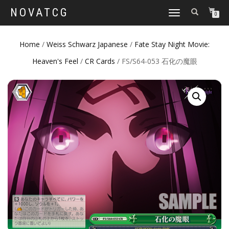
NOVATCG
TOGGLE
0
NAVIGATION
Home
/
Weiss Schwarz Japanese
/
Fate Stay Night Movie:
Heaven's Feel
/
CR Cards
/ FS/S64-053 石化の魔眼