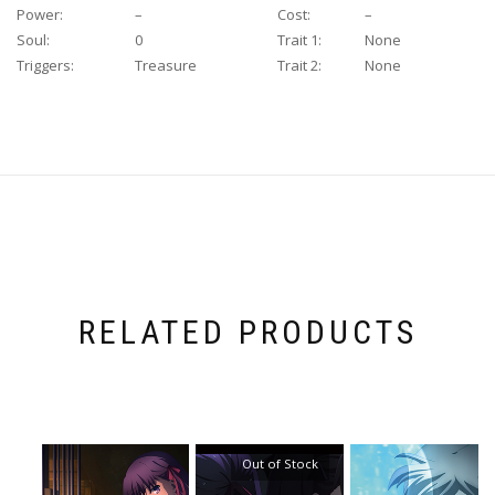
Power:
–
Cost:
–
Soul:
0
Trait 1:
None
Triggers:
Treasure
Trait 2:
None
RELATED PRODUCTS
Out of Stock