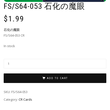
FS/S64-053 石化の魔眼
$
1.99
石化の魔眼
FS/S64-053 CR
In stock
ADD TO CART
SKU:
FS/S64-053
Category:
CR Cards