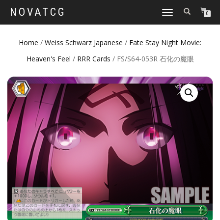
NOVATCG
TOGGLE
0
NAVIGATION
Home
/
Weiss Schwarz Japanese
/
Fate Stay Night Movie:
Heaven's Feel
/
RRR Cards
/ FS/S64-053R 石化の魔眼