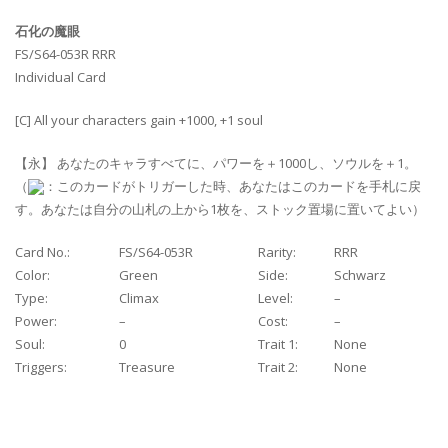
石化の魔眼
FS/S64-053R RRR
Individual Card
[C] All your characters gain +1000, +1 soul
【永】 あなたのキャラすべてに、パワーを＋1000し、ソウルを＋1。
（
：このカードがトリガーした時、あなたはこのカードを手札に戻
す。あなたは自分の山札の上から1枚を、ストック置場に置いてよい）
Card No.:
FS/S64-053R
Rarity:
RRR
Color:
Green
Side:
Schwarz
Type:
Climax
Level:
–
Power:
–
Cost:
–
Soul:
0
Trait 1:
None
Triggers:
Treasure
Trait 2:
None