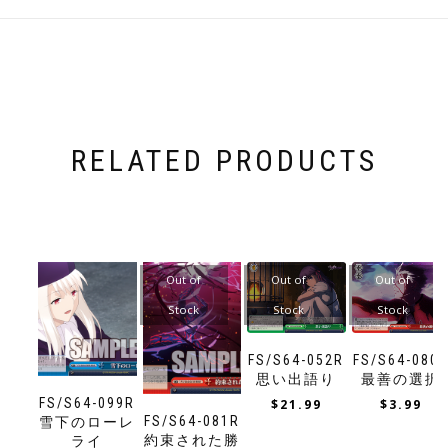
RELATED PRODUCTS
Out of
Out of
Out of
Stock
Stock
Stock
FS/S64-052R
FS/S64-080
思い出語り
最善の選択
FS/S64-099R
$
21.99
$
3.99
FS/S64-081R
雪下のローレ
約束された勝
ライ