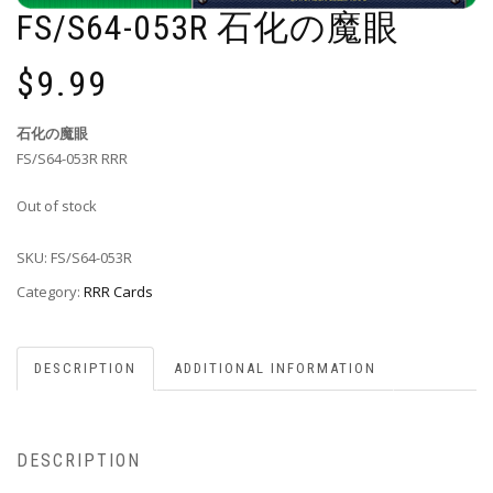
FS/S64-053R 石化の魔眼
$
9.99
石化の魔眼
FS/S64-053R RRR
Out of stock
SKU:
FS/S64-053R
Category:
RRR Cards
DESCRIPTION
ADDITIONAL INFORMATION
DESCRIPTION