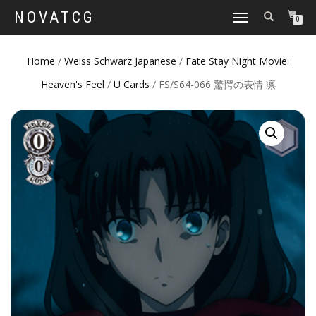
NOVATCG
TOGGLE
0
NAVIGATION
Home
/
Weiss Schwarz Japanese
/
Fate Stay Night Movie:
Heaven's Feel
/
U Cards
/ FS/S64-066 驚愕の表情 凛