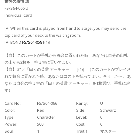
驚愕の表情 凛
FS/S64-066 U
Individual Card
[A] When this card is played from hand to stage, you may send the
top card of your deck to the waiting room.
[A] BOND
FS/S64-058
[(1)]
【自】 このカードが手札から舞台に置かれた時、あなたは自分の山札
の上から3枚を、控え室に置いてよい。
【自】 絆／「曰くの英霊 アーチャー」 ［(1)］ （このカードがプレイさ
れて舞台に置かれた時、あなたはコストを払ってよい。そうしたら、あ
なたは自分の控え室の「曰くの英霊 アーチャー」を1枚選び、手札に戻
す）
Card No.:
FS/S64-066
Rarity:
U
Color:
Red
Side:
Schwarz
Type:
Character
Level:
0
Power:
500
Cost:
0
Soul:
1
Trait 1:
マスター