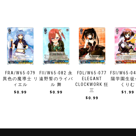
FRA/W65-079
FII/W65-082 永
FDL/W65-077
FSI/W65-0
異色の魔導士 リ
遠野誓のライバ
ELEGANT
陽学園生徒
ィエル
ル 舞
CLOCKWORK 狂
くりむ
三
$
0.99
$
0.99
$
1.99
$
0.99