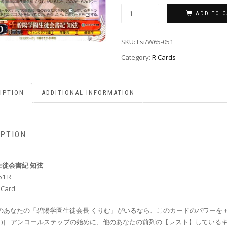
ADD TO C
SKU:
Fsi/W65-051
Category:
R Cards
IPTION
ADDITIONAL INFORMATION
IPTION
徒会書紀 知弦
51 R
 Card
のあなたの「碧陽学園生徒会長 くりむ」がいるなら、このカードのパワーを＋3
(1)］ アンコールステップの始めに、他のあなたの前列の【レスト】している