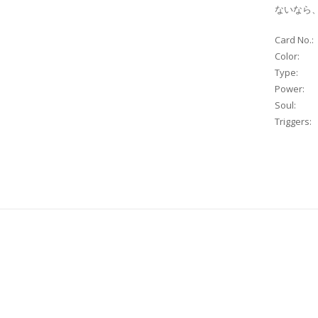
ないなら
Card No.:
Color:
Type:
Power:
Soul:
Triggers: