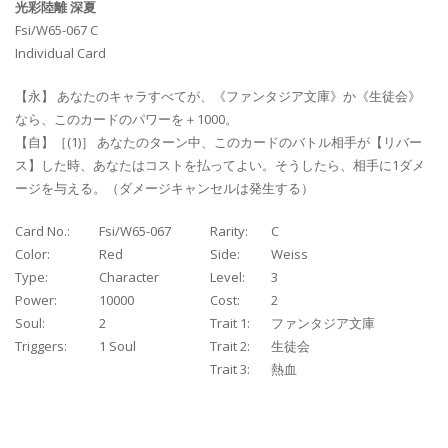
光彩陸離 深夏
Fsi/W65-067 C
Individual Card
【永】 あなたのキャラすべてが、《ファンタジア文庫》か《生徒会》
なら、このカードのパワーを＋1000。
【自】［(1)］ あなたのターン中、このカードのバトル相手が【リバー
ス】した時、あなたはコストを払ってよい。そうしたら、相手に1ダメ
ージを与える。（ダメージキャンセルは発生する）
Card No.:
Fsi/W65-067
Rarity:
C
Color:
Red
Side:
Weiss
Type:
Character
Level:
3
Power:
10000
Cost:
2
Soul:
2
Trait 1:
ファンタジア文庫
Triggers:
1 Soul
Trait 2:
生徒会
Trait 3:
熱血