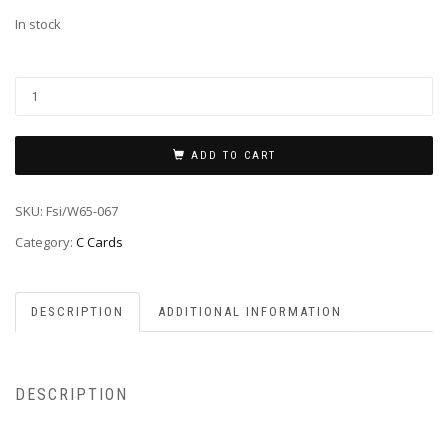
In stock
ADD TO CART
SKU:
Fsi/W65-067
Category:
C Cards
DESCRIPTION
ADDITIONAL INFORMATION
DESCRIPTION