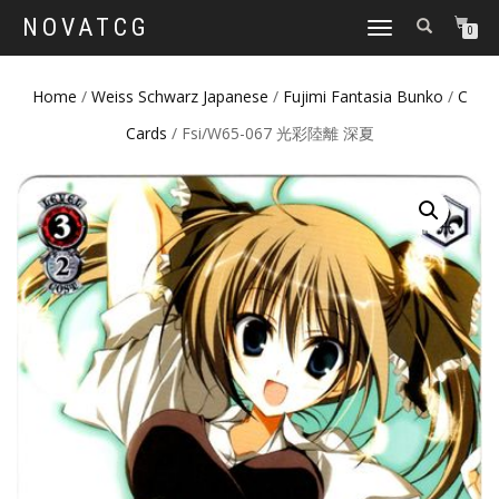
NOVATCG
TOGGLE
0
NAVIGATION
Home
/
Weiss Schwarz Japanese
/
Fujimi Fantasia Bunko
/
C
Cards
/ Fsi/W65-067 光彩陸離 深夏