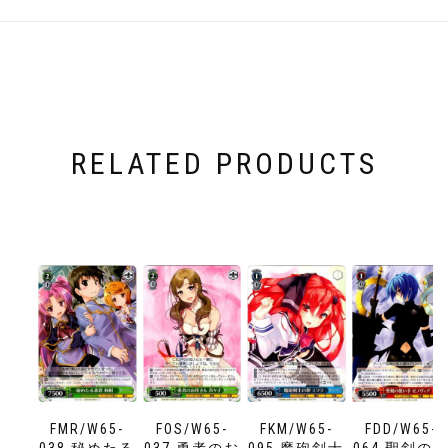
RELATED PRODUCTS
FMR/W65-
FOS/W65-
FKM/W65-
FDD/W65-
038 秘めたる
037 勇者のお
095 魔砲剣士
064 聖剣の