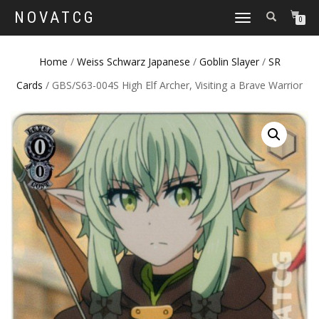
NOVATCG
TOGGLE
0
NAVIGATION
Home
/
Weiss Schwarz Japanese
/
Goblin Slayer
/
SR
Cards
/ GBS/S63-004S High Elf Archer, Visiting a Brave Warrior