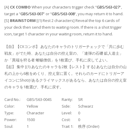
[A]
CX COMBO
When your characters trigger check “
GBS/S63-027
“,
target a “
GBS/S63-007
” or “
GBS/S63-008
“, you may return it to hand.
[S]
BRAINSTORM
[(1) Rest 2 characters] Reveal the top 6 cards of
your deck then send them to waiting room. If there is a shot trigger
icon, target 1 character in your waiting room, return it to hand.
【自】【CXコンボ】 あなたのキャラのトリガーチェックで「共に歩む
戦友」がでた時、あなたは自分の控え室の、「連弾の石礫 鉱人道士」
か「異端を狩る者 蜥蜴僧侶」を1枚選び、手札に戻してよい。
【起】 集中 [(1) あなたのキャラを2枚【レスト】する] あなたは自分の山
札の上から6枚をめくり、控え室に置く。それらのカードにトリガーア
イコンにShotがあるクライマックスがあるなら、あなたは自分の控え室
のキャラを1枚選び、手札に戻す。
Card No.:
GBS/S63-004S
Rarity:
SR
Color:
Yellow
Side:
Schwarz
Type:
Character
Level:
0
Power:
1500
Cost:
0
Soul:
1
Trait 1:
秩序 (Order)