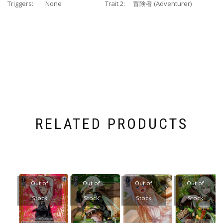
Triggers:
None
Trait 2:
冒険者 (Adventurer)
RELATED PRODUCTS
Out of
Out of
Out of
Out of
Stock
Stock
Stock
Stock