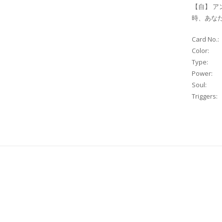
【自】 ア
時、あなた
Card No.:
Color:
Type:
Power:
Soul:
Triggers: