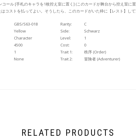
ンコール [手札のキャラを1枚控え室に置く] (このカードが舞台から控え室に
はコストを払ってよい。そうしたら、このカードがいた枠に【レスト】して
GBS/S63-018
Rarity:
C
Yellow
Side:
Schwarz
Character
Level:
1
4500
Cost:
0
1
Trait 1:
秩序 (Order)
None
Trait 2:
冒険者 (Adventurer)
RELATED PRODUCTS