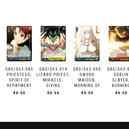
GBS/S63-085
GBS/S63-014
GBS/S63-090
GBS/S63-
PRIESTESS,
LIZARD PRIEST,
SWORD
GOBLIN
SPIRIT OF
MIRACLE-
MAIDEN,
SLAYER
REPAYMENT
GIVING
MORNING OF
BURNIN
REBIRTH
ARROW
$
0.50
$
0.50
$
0.50
$
0.50