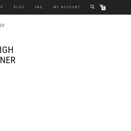
OP
BLOG
FAQ
MY ACCOUNT
0
Elf
IGH
NNER