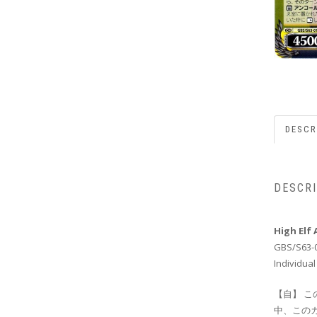
DESCR
DESCR
High Elf 
GBS/S63-
Individual
【自】 こ
中、このカ