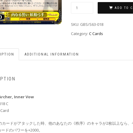
ADD TO C
SKU:
GBS/S63-018
Category:
C Cards
IPTION
ADDITIONAL INFORMATION
IPTION
Archer, Inner Vow
018 C
 Card
のカードがアタックした時、他のあなたの《秩序》のキャラが2枚以上なら
ードのパワーを+2000。