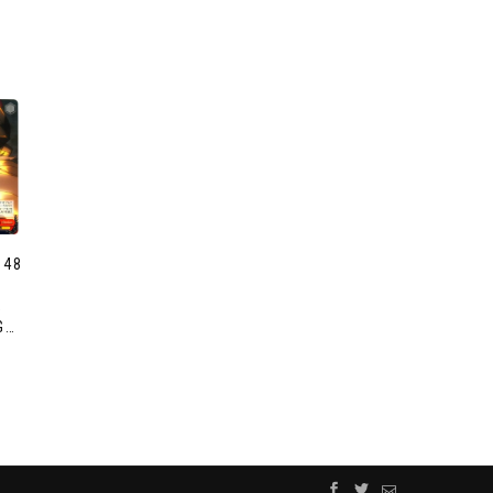
048
,
G