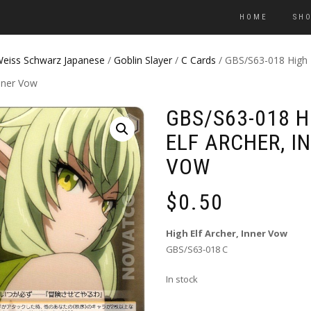
HOME
SH
eiss Schwarz Japanese
/
Goblin Slayer
/
C Cards
/ GBS/S63-018 High 
nner Vow
GBS/S63-018 H
ELF ARCHER, I
VOW
$
0.50
High Elf Archer, Inner Vow
GBS/S63-018 C
In stock