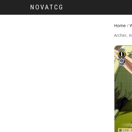
NOVATCG
Home
/
W
Archer, I