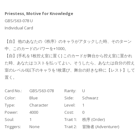
Priestess, Motive for Knowledge
GBS/S63-078 U
Individual Card
【自】 他のあなたの《秩序》のキャラがアタックした時、そのターン
中、このカードのパワーを+1000。
【自】[手札を1枚控え室に置く] このカードが舞台から控え室に置かれ
た時、あなたはコストを払ってよい。そうしたら、あなたは自分の控え
室のレベル0以下のキャラを1枚選び、舞台の好きな枠に【レスト】して
置く。
Card No.:
GBS/S63-078
Rarity:
U
Color:
Blue
Side:
Schwarz
Type:
Character
Level:
1
Power:
4000
Cost:
0
Soul:
1
Trait 1:
秩序 (Order)
Triggers:
None
Trait 2:
冒険者 (Adventurer)