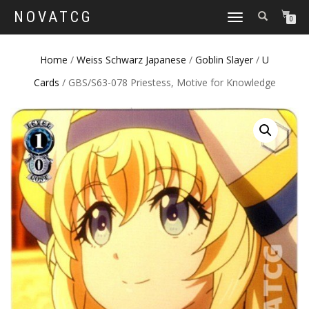
NOVATCG
TOGGLE
0
NAVIGATION
Home
/
Weiss Schwarz Japanese
/
Goblin Slayer
/
U
Cards
/ GBS/S63-078 Priestess, Motive for Knowledge