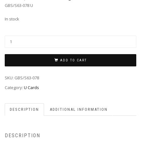
GBS/S63-078 U
In stock
ADD TO CART
SKU:
GBS/S63-078
Category:
U Cards
DESCRIPTION
ADDITIONAL INFORMATION
DESCRIPTION