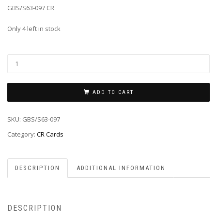
GBS/S63-097 CR
Only 4 left in stock
ADD TO CART
SKU:
GBS/S63-097
Category:
CR Cards
DESCRIPTION
ADDITIONAL INFORMATION
DESCRIPTION