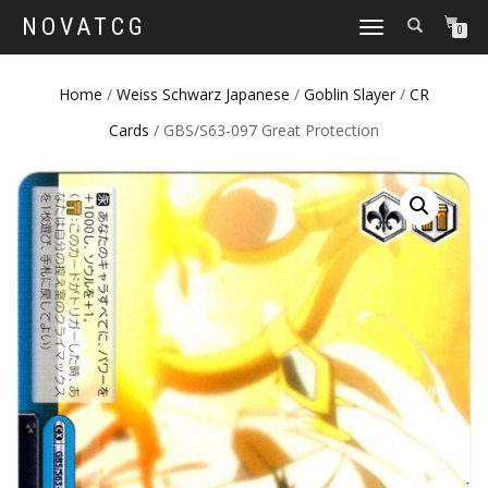
NOVATCG
TOGGLE
0
NAVIGATION
Home
/
Weiss Schwarz Japanese
/
Goblin Slayer
/
CR
Cards
/ GBS/S63-097 Great Protection