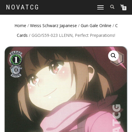
NOVATCG
TOGGLE
0
NAVIGATION
Home
/
Weiss Schwarz Japanese
/
Gun Gale Online
/
C
Cards
/ GGO/S59-023 LLENN, Perfect Preparations!