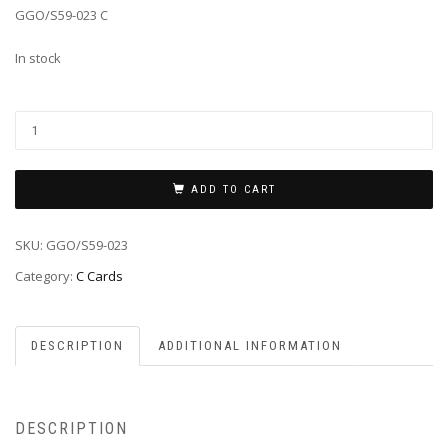
GGO/S59-023 C
In stock
ADD TO CART
SKU:
GGO/S59-023
Category:
C Cards
DESCRIPTION
ADDITIONAL INFORMATION
DESCRIPTION