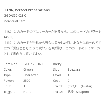
LLENN, Perfect Preparations!
GGO/S59-023 C
Individual Card
【永】 このカードの下にマーカーがあるなら、このカードのパワーを
+4500。
【自】 このカードが手札から舞台に置かれた時、あなたは自分の控え
室の「愛銃とともに フカ次郎」を1枚選び、このカードの下にマーカー
として表向きに置いてよい。
Card No.:
GGO/S59-023
Rarity:
C
Color:
Green
Side:
Schwarz
Type:
Character
Level:
1
Power:
2500
Cost:
0
Soul:
1
Trait 1:
アバター (Avatar)
Triggers:
None
Trait 2:
武器 (Weapon)