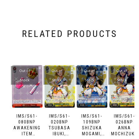
RELATED PRODUCTS
Out of
Out of
Out of
Out of
Stock
Stock
Stock
Stock
IMS/S61-
IMS/S61-
IMS/S61-
IMS/S61-
080BNP
020BNP
109BNP
026BNP
AWAKENING
TSUBASA
SHIZUKA
ANNA
ITEM
IBUKI,
MOGAMI,
MOCHIZUKI,