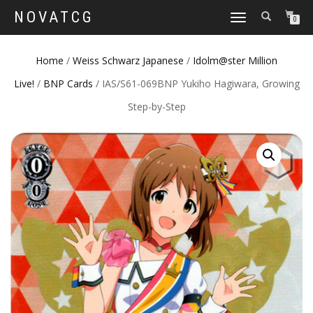
NOVATCG
TOGGLE
0
NAVIGATION
Home
/
Weiss Schwarz Japanese
/
Idolm@ster Million
Live!
/
BNP Cards
/ IAS/S61-069BNP Yukiho Hagiwara, Growing
Step-by-Step