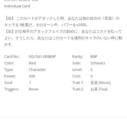
Individual Card
【自】 このカードがアタックした時、あなたは他の自分の《音楽》の
キャラを1枚選び、そのターン中、パワーを+2000。
【自】[(1)] 相手のアタックフェイズの始めに、あなたはコストを払って
よい。そうしたら、あなたはこのカードを後列のキャラのいない枠に動
かす。
Card No.:
IAS/S61-069BNP
Rarity:
BNP
Color:
Red
Side:
Schwarz
Type:
Character
Level:
0
Power:
500
Cost:
0
Soul:
1
Trait 1:
音楽 (Music)
Triggers:
None
Trait 2:
お茶 (Tea)