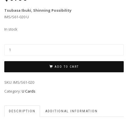
Tsubasa Ibuki, Shinning Possibility
IMS/S61-020 U
In stock
ADD TO CART
SKU:
IMS/S61-020
Category:
U Cards
DESCRIPTION
ADDITIONAL INFORMATION