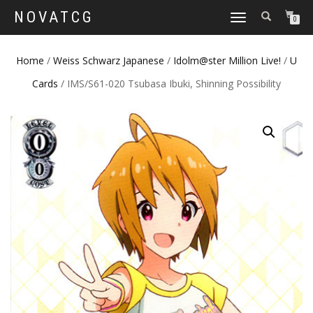
NOVATCG
TOGGLE
0
NAVIGATION
Home
/
Weiss Schwarz Japanese
/
Idolm@ster Million Live!
/
U
Cards
/ IMS/S61-020 Tsubasa Ibuki, Shinning Possibility