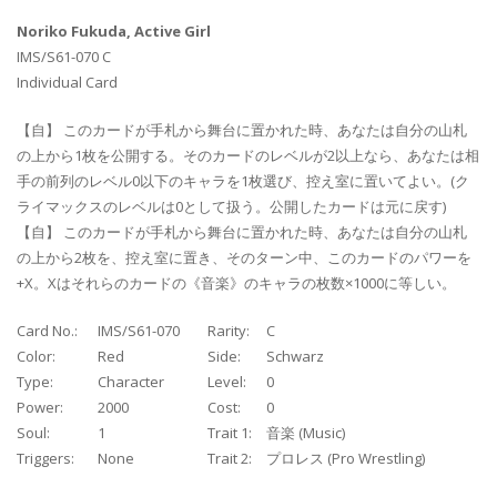
Noriko Fukuda, Active Girl
IMS/S61-070 C
Individual Card
【自】 このカードが手札から舞台に置かれた時、あなたは自分の山札
の上から1枚を公開する。そのカードのレベルが2以上なら、あなたは相
手の前列のレベル0以下のキャラを1枚選び、控え室に置いてよい。(ク
ライマックスのレベルは0として扱う。公開したカードは元に戻す)
【自】 このカードが手札から舞台に置かれた時、あなたは自分の山札
の上から2枚を、控え室に置き、そのターン中、このカードのパワーを
+X。Xはそれらのカードの《音楽》のキャラの枚数×1000に等しい。
Card No.:
IMS/S61-070
Rarity:
C
Color:
Red
Side:
Schwarz
Type:
Character
Level:
0
Power:
2000
Cost:
0
Soul:
1
Trait 1:
音楽 (Music)
Triggers:
None
Trait 2:
プロレス (Pro Wrestling)