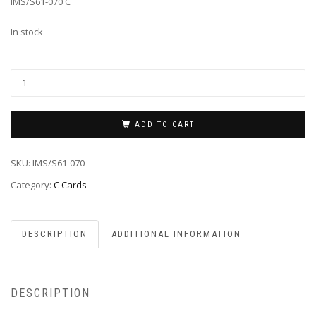
IMS/S61-070 C
In stock
ADD TO CART
SKU:
IMS/S61-070
Category:
C Cards
DESCRIPTION
ADDITIONAL INFORMATION
DESCRIPTION