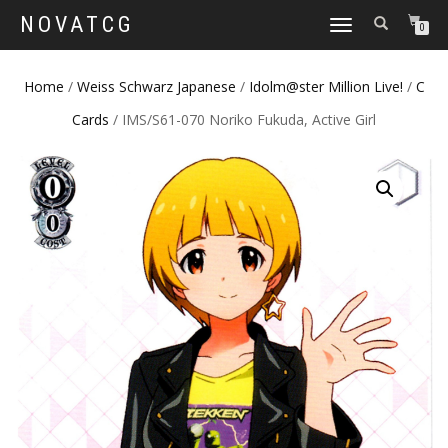
NOVATCG
TOGGLE
0
NAVIGATION
Home
/
Weiss Schwarz Japanese
/
Idolm@ster Million Live!
/
C
Cards
/ IMS/S61-070 Noriko Fukuda, Active Girl