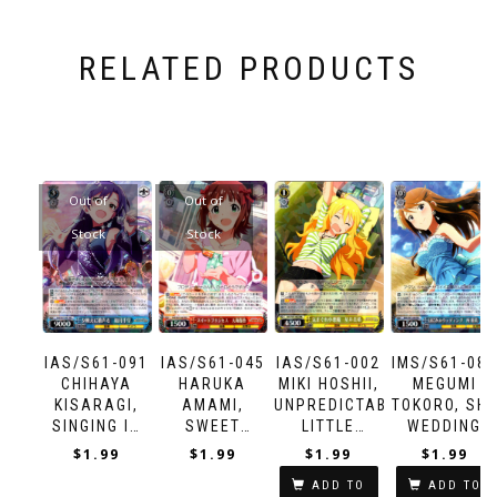
RELATED PRODUCTS
Out of
Out of
Stock
Stock
IAS/S61-091
IAS/S61-045
IAS/S61-002
IMS/S61-08
CHIHAYA
HARUKA
MIKI HOSHII,
MEGUMI
KISARAGI,
AMAMI,
UNPREDICTABLE
TOKORO, SH
SINGING IN
SWEET
LITTLE
WEDDING
THE EVENING
PRINCESS
DEMON
$
1.99
$
1.99
$
1.99
$
1.99
SUN
ADD TO
ADD TO