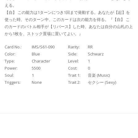
える。
【自】 この能力は1ターンにつき1回まで発動する。あなたが【起】を
使った時、そのターン中、このカードは次の能力を得る。『【自】 こ
のカードのバトル相手が【リバース】した時、あなたは自分の山札の上
から1枚を、ストック置場に置いてよい。』
Card No.:
IMS/S61-090
Rarity:
RR
Color:
Blue
Side:
Schwarz
Type:
Character
Level:
1
Power:
5500
Cost:
0
Soul:
1
Trait 1:
音楽 (Music)
Triggers:
None
Trait 2:
セクシー (Sexy)