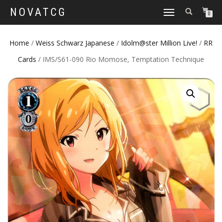
NOVATCG
TOGGLE
0
NAVIGATION
Home
/
Weiss Schwarz Japanese
/
Idolm@ster Million Live!
/
RR
Cards
/ IMS/S61-090 Rio Momose, Temptation Technique