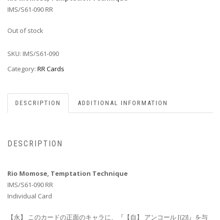
IMS/S61-090 RR
Out of stock
SKU:
IMS/S61-090
Category:
RR Cards
DESCRIPTION
ADDITIONAL INFORMATION
DESCRIPTION
Rio Momose, Temptation Technique
IMS/S61-090 RR
Individual Card
【永】 このカードの正面のキャラに、『【自】 アンコール [(2)]』を与