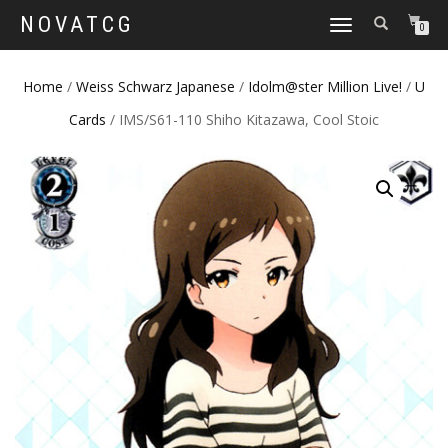
NOVATCG
TOGGLE
0
NAVIGATION
Home
/
Weiss Schwarz Japanese
/
Idolm@ster Million Live!
/
U
Cards
/ IMS/S61-110 Shiho Kitazawa, Cool Stoic