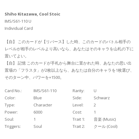
Shiho Kitazawa, Cool Stoic
IMS/S61-110 U
Individual Card
【自】 このカードが【リバース】した時、このカードのバトル相手の
レベルが相手のレベルより高いなら、あなたはそのキャラを山札の下に
置いてよい。
【自】 記憶 このカードが手札から舞台に置かれた時、あなたの思い出
置場の「フラスタ」が2枚以上なら、あなたは自分のキャラを1枚選び、
そのターン中、パワーを+1500。
Card No.:
IMS/S61-110
Rarity:
U
Color:
Blue
Side:
Schwarz
Type:
Character
Level:
2
Power:
6000
Cost:
1
Soul:
1
Trait 1:
音楽 (Music)
Triggers:
Soul
Trait 2:
クール (Cool)