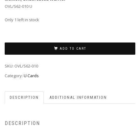
OVL/S62-010 U
Only 1 left in stock
ADD TO CART
SKU:
OVL/S62-010
Category:
U Cards
DESCRIPTION
ADDITIONAL INFORMATION
DESCRIPTION