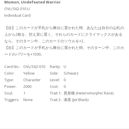
Momon, Undefeated Warrior
OVL/S62-010 U
Individual Card
【自】このカードが手札から舞台に置かれた時、あなたは自分の山札の
上から2枚を、控え室に置く。それらのカードにクライマックスがある
なら、そのターン中、このカードのソウルを+2。
【自】このカードが手札から舞台に置かれた時、そのターン中、このカ
ードのパワーを+1500。
Card No.:
OVL/S62-010
Rarity:
U
Color:
Yellow
Side:
Schwarz
Type:
Character
Level:
0
Power:
2000
Cost:
0
Soul:
1
Trait 1:
異形種 (Heteromorphic Race)
Triggers:
None
Trait 2:
漆黒 (Jet Black)