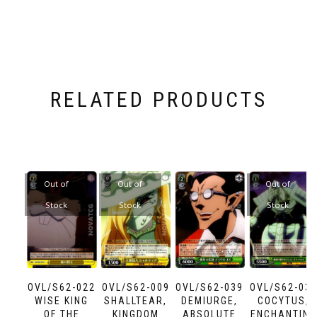
RELATED PRODUCTS
Out of
Out of
Out of
Stock
Stock
Stock
OVL/S62-022
OVL/S62-009
OVL/S62-039
OVL/S62-03
WISE KING
SHALLTEAR,
DEMIURGE,
COCYTUS,
OF THE
KINGDOM
ABSOLUTE
ENCHANTING