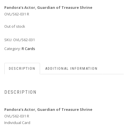
Pandora’s Actor, Guardian of Treasure Shrine
OVL/S62-031 R
Out of stock
SKU:
OVL/S62-031
Category:
R Cards
DESCRIPTION
ADDITIONAL INFORMATION
DESCRIPTION
Pandora’s Actor, Guardian of Treasure Shrine
OVL/S62-031 R
Individual Card