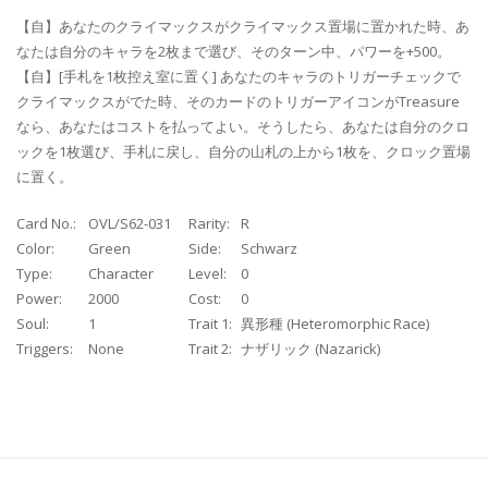
【自】あなたのクライマックスがクライマックス置場に置かれた時、あ
なたは自分のキャラを2枚まで選び、そのターン中、パワーを+500。
【自】[手札を1枚控え室に置く] あなたのキャラのトリガーチェックで
クライマックスがでた時、そのカードのトリガーアイコンがTreasure
なら、あなたはコストを払ってよい。そうしたら、あなたは自分のクロ
ックを1枚選び、手札に戻し、自分の山札の上から1枚を、クロック置場
に置く。
Card No.:
OVL/S62-031
Rarity:
R
Color:
Green
Side:
Schwarz
Type:
Character
Level:
0
Power:
2000
Cost:
0
Soul:
1
Trait 1:
異形種 (Heteromorphic Race)
Triggers:
None
Trait 2:
ナザリック (Nazarick)