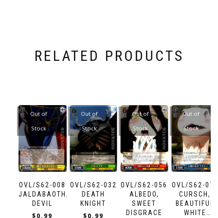
RELATED PRODUCTS
Out of
Out of
Out of
Out of
Stock
Stock
Stock
Stock
OVL/S62-008
OVL/S62-032
OVL/S62-056
OVL/S62-07
JALDABAOTH,
DEATH
ALBEDO,
CURSCH,
DEVIL
KNIGHT
SWEET
BEAUTIFUL
DISGRACE
WHITE
$
0.99
$
0.99