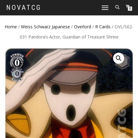
NOVATCG
TOGGLE
0
NAVIGATION
Home
/
Weiss Schwarz Japanese
/
Overlord
/
R Cards
/ OVL/S62-
031 Pandora’s Actor, Guardian of Treasure Shrine