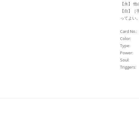
【永】 他
【自】［
ってよい
Card No.:
Color:
Type:
Power:
Soul:
Triggers: