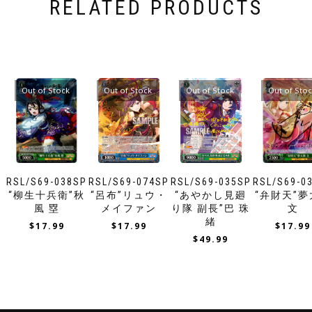
RELATED PRODUCTS
Out of Stock
Out of Stock
Out of Stock
Out of Sto
RSL/S69-038SP
RSL/S69-074SP
RSL/S69-035SP
RSL/S69-0
“柳生十兵衛”秋
“呂布”リュウ・
“あやかし見廻
“弁財天”
風 塁
メイファン
り隊 副長”巴 珠
文
緒
$
17.99
$
17.99
$
17.99
$
49.99