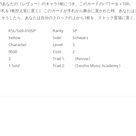
のあなたの《レヴュー》のキャラ1枚につき、このカードのパワーを＋500。
手札を1枚控え室に置く］ このカードが手札から舞台に置かれた時、あなたは
。そうしたら、あなたは自分のクロックの上から1枚を、ストック置場に置く
RSL/S69-010SP
Rarity:
SP
Yellow
Side:
Schwarz
Character
Level:
3
9500
Cost:
2
2
Trait 1:
《Revue》
1 Soul
Trait 2:
《Seisho Music Academy》