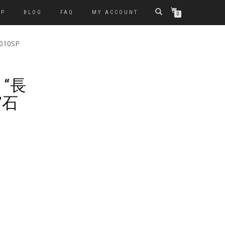
OP
BLOG
FAQ
MY ACCOUNT
0
-010SP
P “長
”石