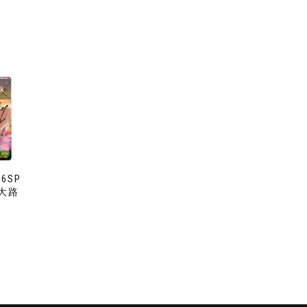
ck
36SP
夢大路