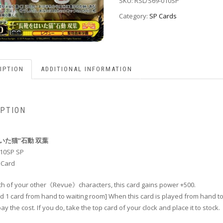
SKU:
RSL/S69-010SP
Category:
SP Cards
IPTION
ADDITIONAL INFORMATION
IPTION
いた猫”石動 双葉
010SP SP
 Card
ach of your other《Revue》characters, this card gains power +500.
rd 1 card from hand to waiting room] When this card is played from hand to
y the cost. If you do, take the top card of your clock and place it to stock.