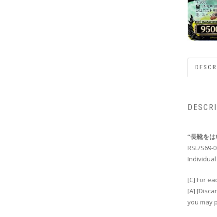
DESCR
DESCR
“長靴をは
RSL/S69-
Individual
[C] For e
[A] [Disca
you may pa