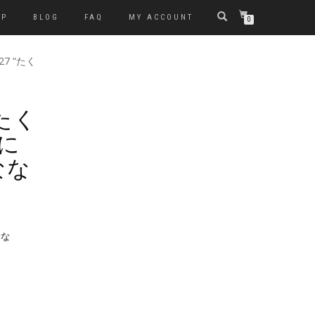
OP
BLOG
FAQ
MY ACCOUNT
0
027 “たく
 “たく
に
なな
なな