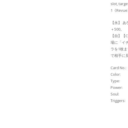
slot, targ
1《Revue》c
【永】 
＋500。
【自】【
場に「イ
ラを1枚
で相手に
Card No.:
Color:
Type:
Power:
Soul:
Triggers: