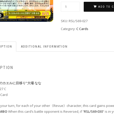
ADD TO C
SKU:
RSL/S69-027
Category:
C Cards
IPTION
ADDITIONAL INFORMATION
IPTION
のカエルに目移り”大場 なな
27 C
 Card
g your turn, for each of your other《Revue》character, this card gains powe
OMBO
When this card’s battle opponent is Reversed, if “
RSL/S69-030
” is in 