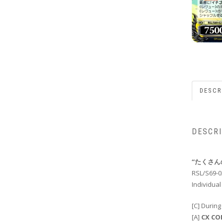
DESCR
DESCR
“たくさん
RSL/S69-0
Individual
[C] Durin
[A]
CX C