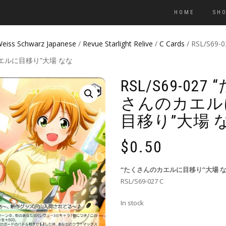
HOME
SH
eiss Schwarz Japanese
/
Revue Starlight Relive
/
C Cards
/ RSL/S69-
エルに目移り”大場 なな
RSL/S69-027
さんのカエル
目移り”大場 
$
0.50
“たくさんのカエルに目移り”大場 
RSL/S69-027 C
In stock