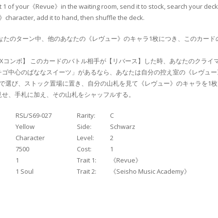
et 1 of your《Revue》in the waiting room, send it to stock, search your deck
haracter, add it to hand, then shuffle the deck.
あなたのターン中、他のあなたの《レヴュー》のキャラ1枚につき、このカード
CXコンボ】 このカードのバトル相手が【リバース】した時、あなたのクライ
チゴ中心のばななスイーツ」があるなら、あなたは自分の控え室の《レヴュー
まで選び、ストック置場に置き、自分の山札を見て《レヴュー》のキャラを1
見せ、手札に加え、その山札をシャッフルする。
RSL/S69-027
Rarity:
C
Yellow
Side:
Schwarz
Character
Level:
2
7500
Cost:
1
1
Trait 1:
《Revue》
1 Soul
Trait 2:
《Seisho Music Academy》