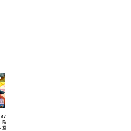
ck
087
、陰
天堂