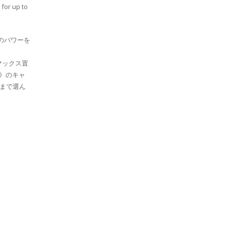
 for up to
のパワーを
マックス置
》のキャ
枚まで選ん