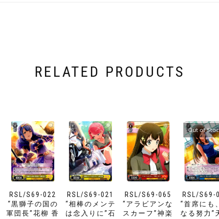
RELATED PRODUCTS
Out of Sto
RSL/S69-022
RSL/S69-021
RSL/S69-065
RSL/S69-
“黒獅子の国の
“相棒のメンテ
“アラビアンな
“首席にも
軍団長”花柳 香
は念入りに”石
スカーフ”神楽
なる努力”