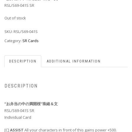
RSL/S69-041S SR
Out of stock
SKU:
RSL/S69-041S
Category:
SR Cards
DESCRIPTION
ADDITIONAL INFORMATION
DESCRIPTION
“お弁当の中の満開桜”珠緒＆文
RSL/S69-041S SR
Individual Card
[C]
ASSIST
All your characters in front of this gains power +500.