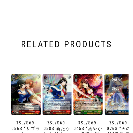
RELATED PRODUCTS
Out of
Stock
RSL/S69-
RSL/S69-
RSL/S69-
RSL/S69-
056S “サプラ
058S 新たな
045S “あやか
076S “天の