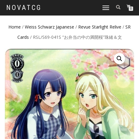
NOVATCG
TOGGLE
0
NAVIGATION
Home
/
Weiss Schwarz Japanese
/
Revue Starlight Relive
/
SR
Cards
/ RSL/S69-041S “お弁当の中の満開桜”珠緒＆文