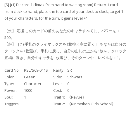
[S] [(1) Discard 1 climax from hand to waiting room] Return 1 card
from clock to hand, place the top card of your deck to clock, target 1
of your characters, for the turn, it gains level +1.
【永】 応援 このカードの前のあなたのキャラすべてに、パワーを＋
500。
【起】［(1) 手札のクライマックスを1枚控え室に置く］ あなたは自分の
クロックを1枚選び、手札に戻し、自分の山札の上から1枚を、クロック
置場に置き、自分のキャラを1枚選び、そのターン中、レベルを＋1。
Card No.:
RSL/S69-041S
Rarity:
SR
Color:
Green
Side:
Schwarz
Type:
Character
Level:
0
Power:
1000
Cost:
0
Soul:
1
Trait 1:
《Revue》
Triggers:
Trait 2:
《Rinmeikan Girls School》