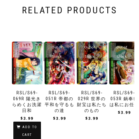
RELATED PRODUCTS
Out of
Out of
Out of
Stock
Stock
Stock
RSL/S69-
RSL/S69-
RSL/S69-
RSL/S69-
069R 陽光き
051R 帝都の
029R 世界の
053R 鍋奉行
らめくお洗濯
平和を守るも
財宝は私たち
は私にお任
日和
の達
のもの
$
3.99
$
3.99
$
3.99
$
3.99
ADD TO
CART