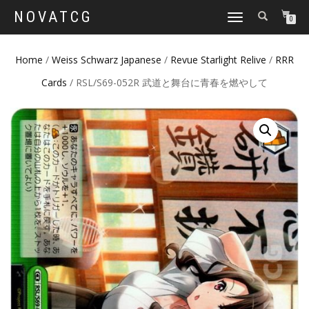
NOVATCG
TOGGLE
0
NAVIGATION
Home
/
Weiss Schwarz Japanese
/
Revue Starlight Relive
/
RRR
Cards
/ RSL/S69-052R 武道と舞台に青春を燃やして