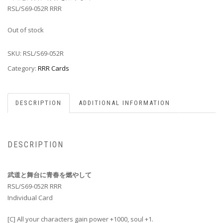
RSL/S69-052R RRR
Out of stock
SKU:
RSL/S69-052R
Category:
RRR Cards
DESCRIPTION
ADDITIONAL INFORMATION
DESCRIPTION
武道と舞台に青春を燃やして
RSL/S69-052R RRR
Individual Card
[C] All your characters gain power +1000, soul +1.