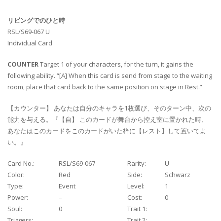
リビングでのひと時
RSL/S69-067 U
Individual Card
COUNTER
Target 1 of your characters, for the turn, it gains the
following ability. “[A] When this card is send from stage to the waiting
room, place that card back to the same position on stage in Rest.”
【カウンター】 あなたは自分のキャラを1枚選び、そのターン中、次の
能力を与える。『【自】 このカードが舞台から控え室に置かれた時、
あなたはこのカードをこのカードがいた枠に【レスト】して置いてよ
い。』
Card No.:
RSL/S69-067
Rarity:
U
Color:
Red
Side:
Schwarz
Type:
Event
Level:
1
Power:
–
Cost:
0
Soul:
0
Trait 1:
Triggers:
Trait 2: