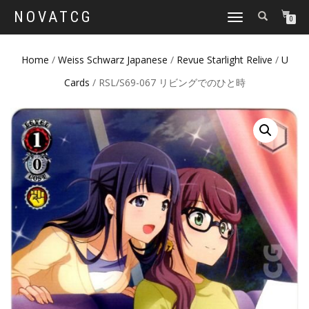
NOVATCG
TOGGLE
0
NAVIGATION
Home
/
Weiss Schwarz Japanese
/
Revue Starlight Relive
/
U
Cards
/ RSL/S69-067 リビングでのひと時