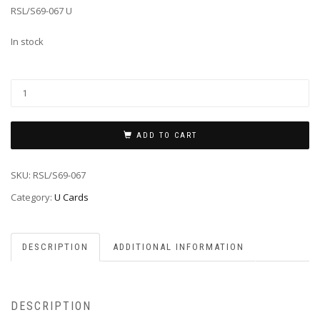
RSL/S69-067 U
In stock
ADD TO CART
SKU:
RSL/S69-067
Category:
U Cards
DESCRIPTION
ADDITIONAL INFORMATION
DESCRIPTION