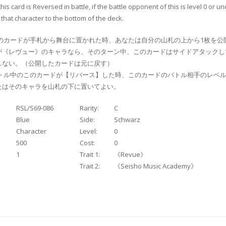
his card is Reversed in battle, if the battle opponent of this is level 0 or u
that character to the bottom of the deck.
このカードが手札から舞台に置かれた時、あなたは自分の山札の上から1枚を公
が《レヴュー》のキャラなら、そのターン中、このカードはサイドアタックし
しない。（公開したカードは元に戻す）
バトル中のこのカードが【リバース】した時、このカードのバトル相手のレベル
たはそのキャラを山札の下に置いてよい。
RSL/S69-086
Rarity:
C
Blue
Side:
Schwarz
Character
Level:
0
500
Cost:
0
1
Trait 1:
《Revue》
Trait 2:
《Seisho Music Academy》