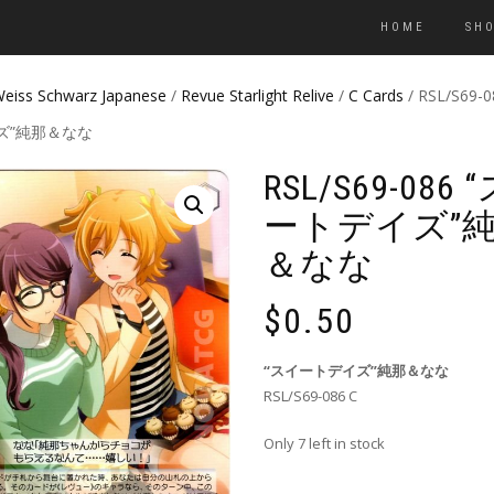
HOME
SH
eiss Schwarz Japanese
/
Revue Starlight Relive
/
C Cards
/ RSL/S69-
ズ”純那＆なな
RSL/S69-086
ートデイズ”
＆なな
$
0.50
“スイートデイズ”純那＆なな
RSL/S69-086 C
Only 7 left in stock