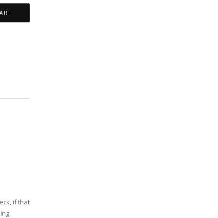
ART
ck, if that
ing.