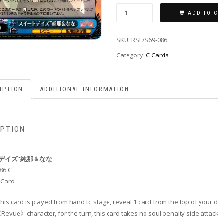
ADD TO C
SKU:
RSL/S69-086
Category:
C Cards
IPTION
ADDITIONAL INFORMATION
IPTION
デイズ”純那＆なな
86 C
 Card
his card is played from hand to stage, reveal 1 card from the top of your de
Revue》character, for the turn, this card takes no soul penalty side attack