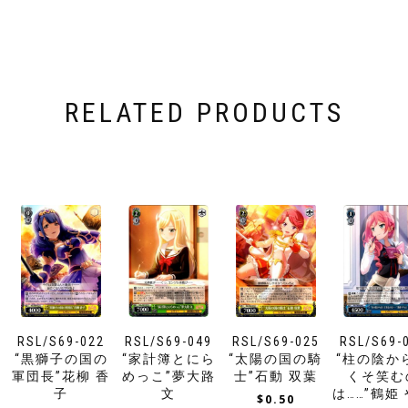
RELATED PRODUCTS
RSL/S69-022
RSL/S69-049
RSL/S69-025
RSL/S69-
“黒獅子の国の
“家計簿とにら
“太陽の国の騎
“柱の陰か
軍団長”花柳 香
めっこ”夢大路
士”石動 双葉
くそ笑む
子
文
は……”鶴姫
$
0.50