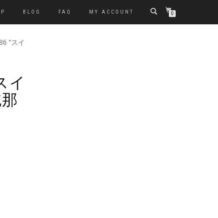
OP
BLOG
FAQ
MY ACCOUNT
0
086 “スイ
 “スイ
純那