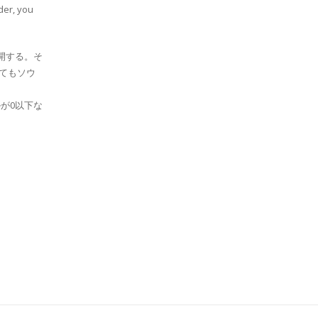
nder, you
開する。そ
てもソウ
が0以下な