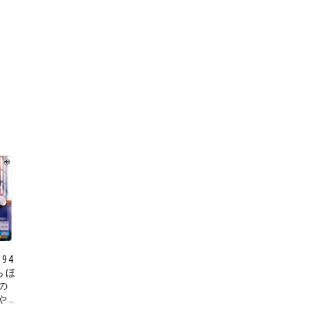
094
らほ
の
 やち