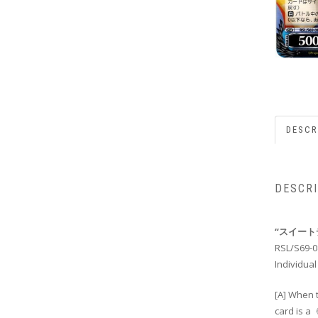
DESCR
DESCR
“スイート
RSL/S69-0
Individual
[A] When t
card is a《