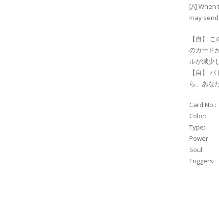
[A] When t
may send 
【自】 
のカード
ルが減少
【自】 
ら、あな
Card No.:
Color:
Type:
Power:
Soul:
Triggers: