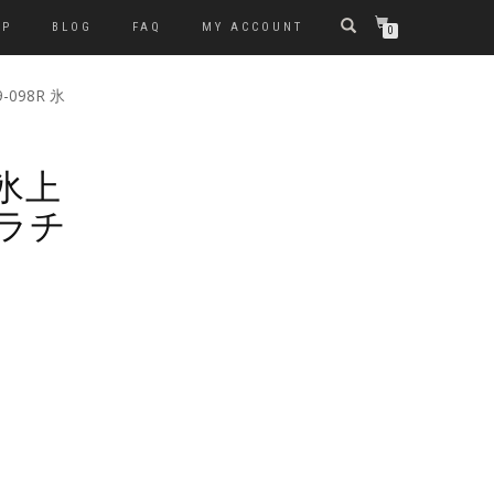
OP
BLOG
FAQ
MY ACCOUNT
0
9-098R 氷
R 氷上
ラチ