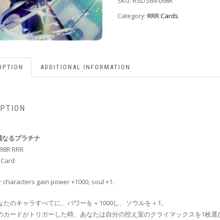
SKU:
RSL/S69-098R
Category:
RRR Cards
IPTION
ADDITIONAL INFORMATION
IPTION
麗なるプラチナ
098R RRR
 Card
ur characters gain power +1000, soul +1.
なたのキャラすべてに、パワーを＋1000し、ソウルを＋1。
のカードがトリガーした時、あなたは自分の控え室のクライマックスを1枚選