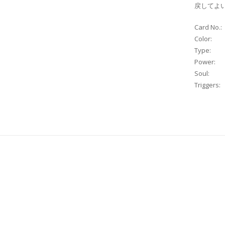
戻してよ
Card No.:
Color:
Type:
Power:
Soul:
Triggers: