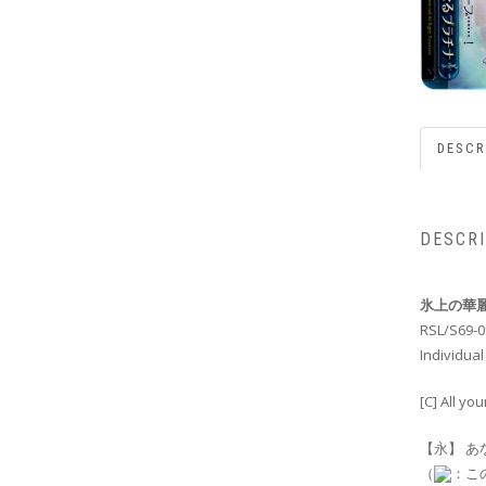
DESCR
DESCR
氷上の華
RSL/S69-
Individual
[C] All yo
【永】 あ
（
：こ