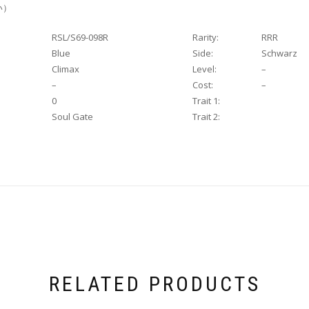
い）
RSL/S69-098R
Rarity:
RRR
Blue
Side:
Schwarz
Climax
Level:
–
–
Cost:
–
0
Trait 1:
Soul Gate
Trait 2:
RELATED PRODUCTS