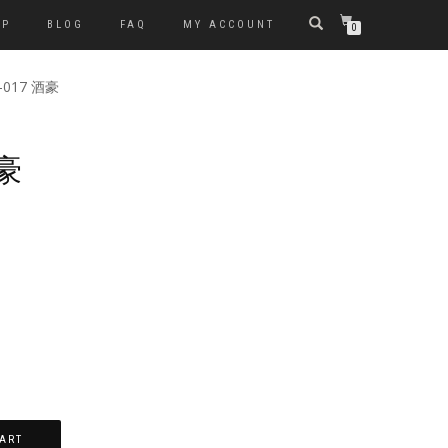
OP
BLOG
FAQ
MY ACCOUNT
0
8-017 酒豪
酒豪
ART