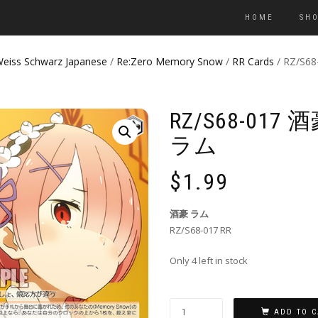
HOME
SH
eiss Schwarz Japanese
/
Re:Zero Memory Snow
/
RR Cards
/ RZ/S6
RZ/S68-017 
ラム
$
1.99
酒豪 ラム
RZ/S68-017 RR
Only 4 left in stock
ADD TO C