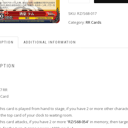
SKU:
RZ/S68-017
Category:
RR Cards
IPTION
ADDITIONAL INFORMATION
IPTION
7 RR
 Card
his card is played from hand to stage, if you have 2 or more other charact
he top card of your clock to waiting room.
his card attacks, if you have 2 or more “
RZ/S68-054
” in memory, then targe