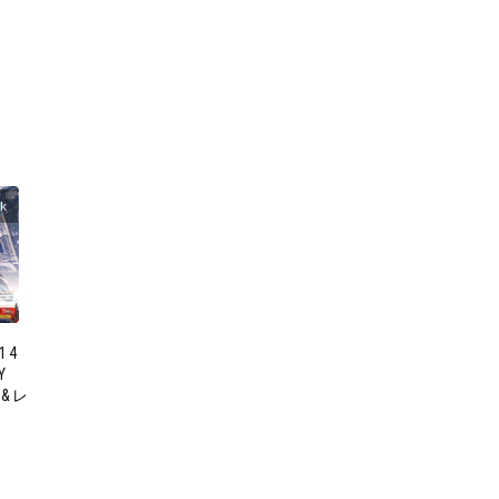
ck
14
Y
ム&レ