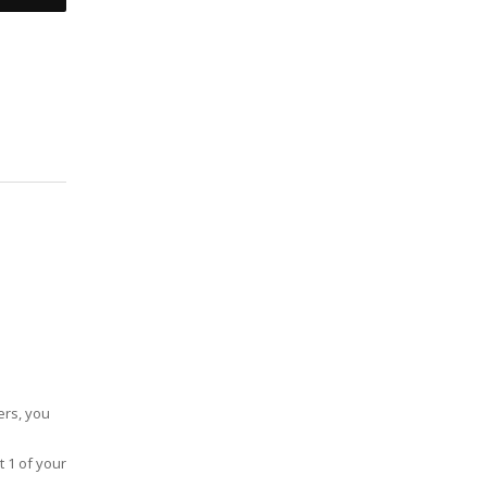
ers, you
t 1 of your