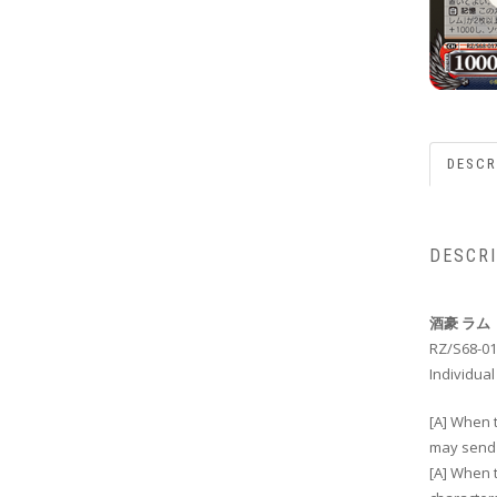
DESCR
DESCR
酒豪 ラム
RZ/S68-01
Individual
[A] When t
may send t
[A] When t