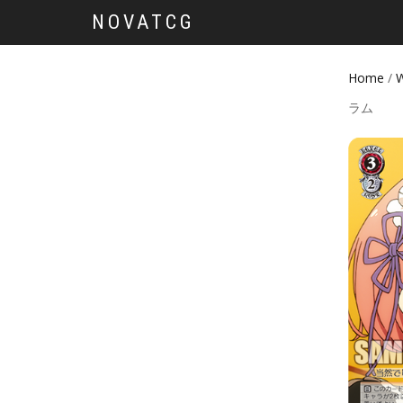
NOVATCG
Home
/
W
ラム