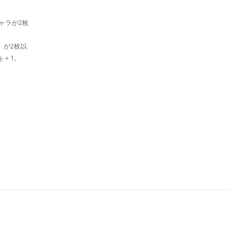
ャラが2枚
」が2枚以
を＋1。