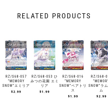
RELATED PRODUCTS
Out of Stock
Out of Stock
Out of Stock
Out of Sto
RZ/S68-057
RZ/S68-053 ひ
RZ/S68-016
RZ/S68-0
“MEMORY
みつの花園 エミ
“MEMORY
“MEMOR
SNOW”エミリア
リア
SNOW”ベアトリ
SNOW”ラ
ス
ム
$
2.99
$
1.99
$
1.99
$
2.99