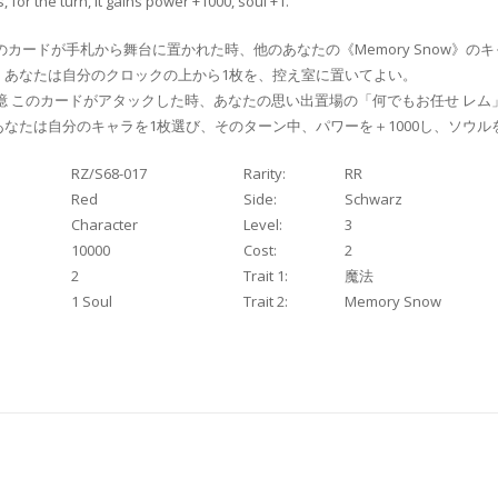
, for the turn, it gains power +1000, soul +1.
のカードが手札から舞台に置かれた時、他のあなたの《Memory Snow》のキ
、あなたは自分のクロックの上から1枚を、控え室に置いてよい。
記憶 このカードがアタックした時、あなたの思い出置場の「何でもお任せ レム
なたは自分のキャラを1枚選び、そのターン中、パワーを＋1000し、ソウル
RZ/S68-017
Rarity:
RR
Red
Side:
Schwarz
Character
Level:
3
10000
Cost:
2
2
Trait 1:
魔法
1 Soul
Trait 2:
Memory Snow