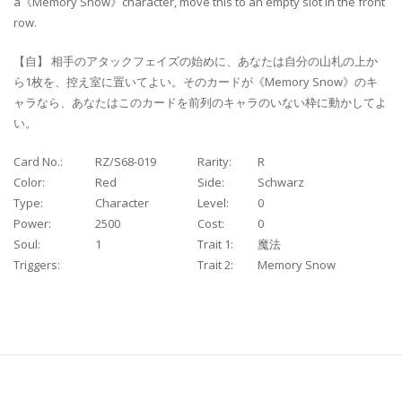
a《Memory Snow》character, move this to an empty slot in the front
row.
【自】 相手のアタックフェイズの始めに、あなたは自分の山札の上か
ら1枚を、控え室に置いてよい。そのカードが《Memory Snow》のキ
ャラなら、あなたはこのカードを前列のキャラのいない枠に動かしてよ
い。
Card No.:
RZ/S68-019
Rarity:
R
Color:
Red
Side:
Schwarz
Type:
Character
Level:
0
Power:
2500
Cost:
0
Soul:
1
Trait 1:
魔法
Triggers:
Trait 2:
Memory Snow