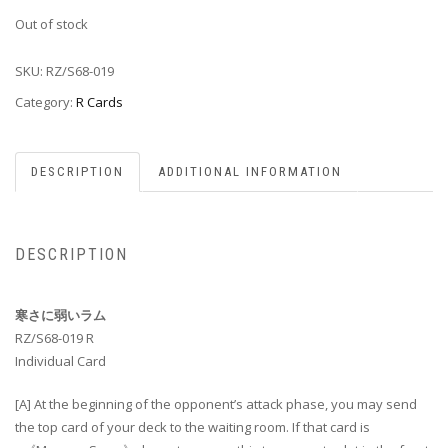
Out of stock
SKU:
RZ/S68-019
Category:
R Cards
DESCRIPTION
ADDITIONAL INFORMATION
DESCRIPTION
寒さに弱いラム
RZ/S68-019 R
Individual Card
[A] At the beginning of the opponent’s attack phase, you may send
the top card of your deck to the waiting room. If that card is