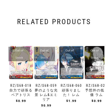
RELATED PRODUCTS
Out of
Out of
Out of
Out of
Stock
Stock
Stock
Stock
RZ/S68-018
RZ/S68-059
RZ/S68-060
RZ/S68-021
自力で頑張る
夢のような光
頑張りまし
予想外の低
ベアトリス
景 レム&エミ
た！ レム
価 ラム
リア
$
0.99
$
1.99
$
0.99
$
0.99