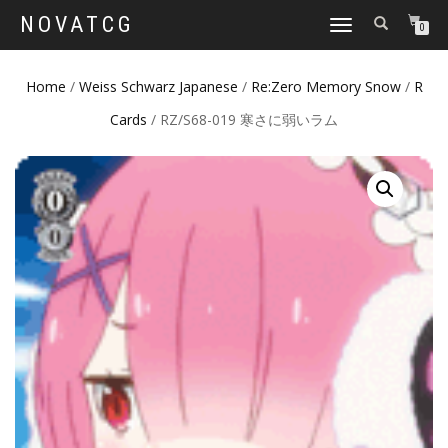
NOVATCG
TOGGLE
0
NAVIGATION
Home
/
Weiss Schwarz Japanese
/
Re:Zero Memory Snow
/
R
Cards
/ RZ/S68-019 寒さに弱いラム