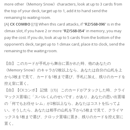
more other《Memory Snow》characters, look at up to 3 cards from
the top of your deck, target up to 1, add it to hand send the
remaining to waiting room.
[A]
CX COMBO
[(1)] When this card attacks, if “
RZ/S68-096
” is in the
climax slot, if you have 2 or more “
RZ/S68-054
” in memory, you may
pay the cost. If you do, look at up to 5 cards from the bottom of the
opponent’s deck, target up to 1 climax card, place it to clock, send the
remaining to the waiting room.
【自】 このカードが手札から舞台に置かれた時、他のあなたの
《Memory Snow》のキャラが2枚以上なら、あなたは自分の山札を上
から3枚まで見て、カードを1枚まで選び、手札に加え、残りのカードを
控え室に置く。
【自】【CXコンボ】 記憶 ［(1)］ このカードがアタックした時、クライ
マックス置場に「スバルくんのせいです」があり、あなたの思い出置場
の「何でもお任せ レム」が2枚以上なら、あなたはコストを払ってよ
い。そうしたら、あなたは相手の山札を下から5枚まで見て、クライマ
ックスを1枚まで選び、クロック置場に置き、残りのカードを控え室に
置く。