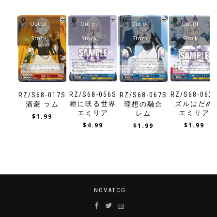
Out of
Out of
Out of
Out of
Stock
Stock
Stock
Stock
RZ/S68-056S
RZ/S68-062
RZ/S68-017S
RZ/S68-067S
瞳に映る世界
ズルはだめ
酒豪 ラム
理想の融合
エミリア
エミリア
レム
$
1.99
$
4.99
$
1.99
$
1.99
NOVATCG