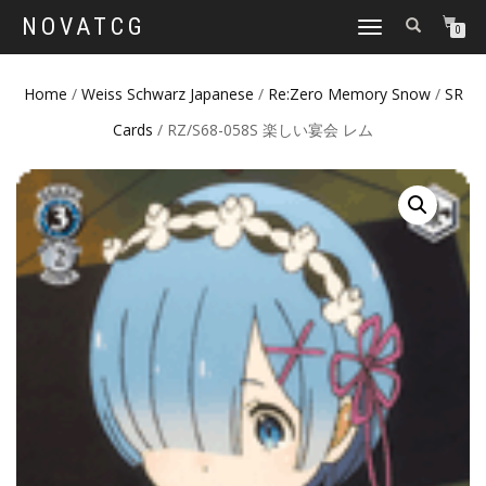
NOVATCG
TOGGLE
0
NAVIGATION
Home
/
Weiss Schwarz Japanese
/
Re:Zero Memory Snow
/
SR
Cards
/ RZ/S68-058S 楽しい宴会 レム