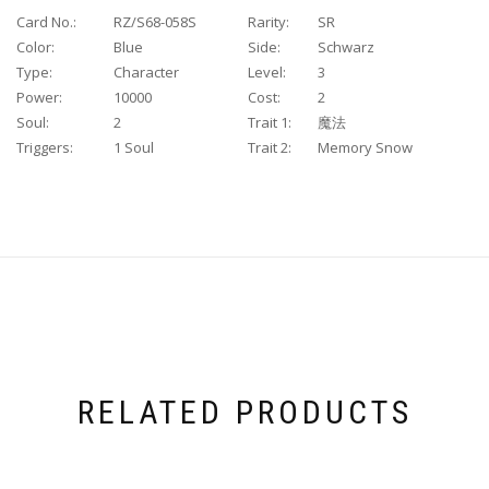
Card No.:
RZ/S68-058S
Rarity:
SR
Color:
Blue
Side:
Schwarz
Type:
Character
Level:
3
Power:
10000
Cost:
2
Soul:
2
Trait 1:
魔法
Triggers:
1 Soul
Trait 2:
Memory Snow
RELATED PRODUCTS