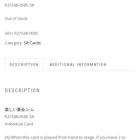
RZ/S68-058S SR
Out of stock
SKU:
RZ/S68-058S
Category:
SR Cards
DESCRIPTION
ADDITIONAL INFORMATION
DESCRIPTION
楽しい宴会 レム
RZ/S68-058S SR
Individual Card
[A] When this card is played from hand to stage, if you have 2 or