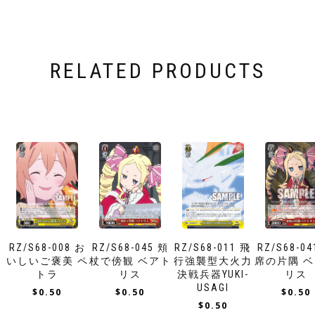
RELATED PRODUCTS
RZ/S68-008 お
RZ/S68-011 飛
RZ/S68-0
RZ/S68-045 頬
いしいご褒美 ペ
行強襲型大火力
席の片隅 
杖で傍観 ベアト
トラ
決戦兵器YUKI-
リス
リス
USAGI
$
0.50
$
0.50
$
0.50
$
0.50