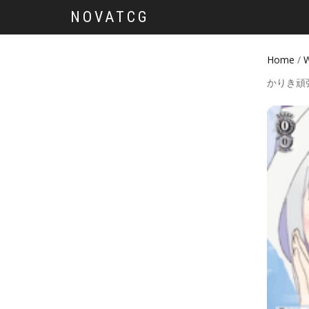
NOVATCG
Home
/
W
かりき頑