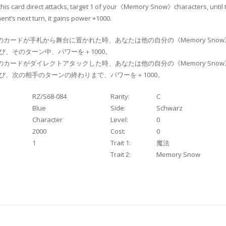
this card direct attacks, target 1 of your《Memory Snow》characters, until 
nt’s next turn, it gains power +1000.
のカードが手札から舞台に置かれた時、あなたは他の自分の《Memory Sno
び、そのターン中、パワーを＋1000。
のカードがダイレクトアタックした時、あなたは他の自分の《Memory Sno
び、次の相手のターンの終わりまで、パワーを＋1000。
RZ/S68-084
Rarity:
C
Blue
Side:
Schwarz
Character
Level:
0
2000
Cost:
0
1
Trait 1:
魔法
Trait 2:
Memory Snow