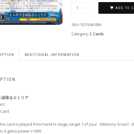
ADD TO C
SKU:
RZ/S68-084
Category:
C Cards
IPTION
ADDITIONAL INFORMATION
IPTION
き頑張るエミリア
4 C
 Card
this card is played from hand to stage, target 1 of your《Memory Snow》c
rn, it gains power +1000.