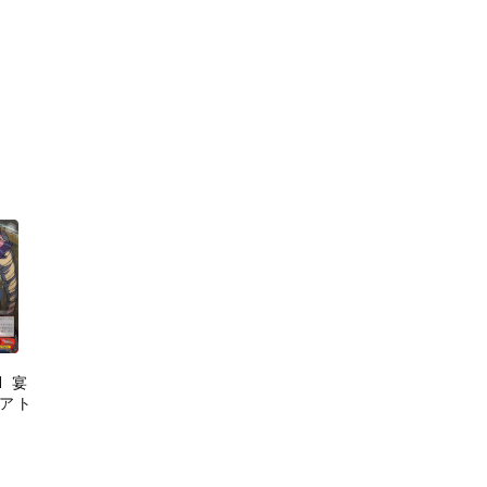
41 宴
ベアト