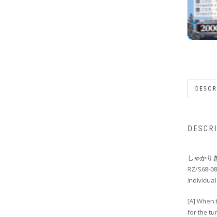
DESCR
DESCR
しゃかり
RZ/S68-08
Individual
[A] When 
for the tu