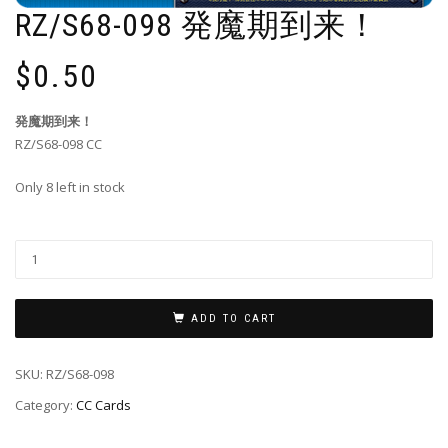
RZ/S68-098 発魔期到来！
$
0.50
発魔期到来！
RZ/S68-098 CC
Only 8 left in stock
ADD TO CART
SKU:
RZ/S68-098
Category:
CC Cards