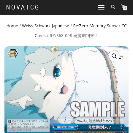
NOVATCG
TOGGLE
0
NAVIGATION
Home
/
Weiss Schwarz Japanese
/
Re:Zero Memory Snow
/
CC
Cards
/ RZ/S68-098 発魔期到来！