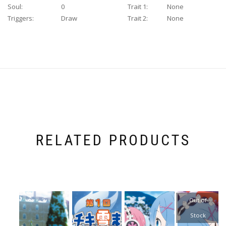
Soul:
0
Trait 1:
None
Triggers:
Draw
Trait 2:
None
RELATED PRODUCTS
Out of
Stock