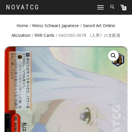
NOVATCG
TOGGLE
0
NAVIGATION
Home
/
Weiss Schwarz Japanese
/
Sword Art Online:
Alicization
/
RRR Cards
/ SAO/S65-067R 《人界》の支配者