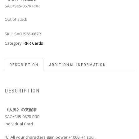
SAO/S65-067R RRR
Out of stock
SKU:
SAO/S65-067R
Category:
RRR Cards
DESCRIPTION
ADDITIONAL INFORMATION
DESCRIPTION
《人界》の支配者
SAO/S65-067R RRR
Individual Card
[C] All your characters gain power +1000, +1 soul.