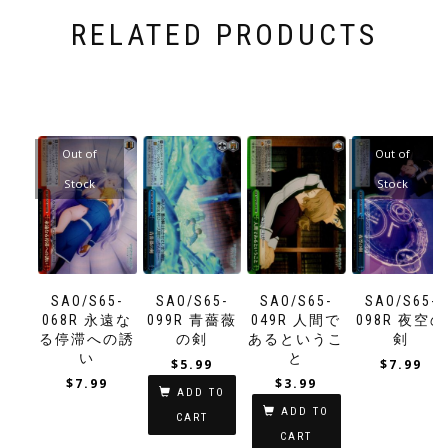
RELATED PRODUCTS
Out of
Out of
Stock
Stock
SAO/S65-
SAO/S65-
SAO/S65-
SAO/S65-
068R 永遠な
099R 青薔薇
049R 人間で
098R 夜空の
る停滞への誘
の剣
あるというこ
剣
い
と
$
5.99
$
7.99
$
7.99
$
3.99
ADD TO
ADD TO
CART
CART