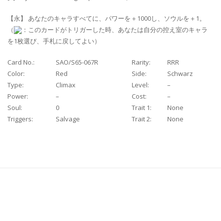
【永】 あなたのキャラすべてに、パワーを＋1000し、ソウルを＋1。
（
：このカードがトリガーした時、あなたは自分の控え室のキャラ
を1枚選び、手札に戻してよい）
Card No.:
SAO/S65-067R
Rarity:
RRR
Color:
Red
Side:
Schwarz
Type:
Climax
Level:
–
Power:
–
Cost:
–
Soul:
0
Trait 1:
None
Triggers:
Salvage
Trait 2:
None