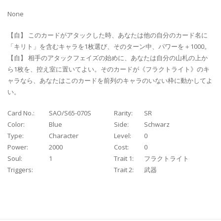
None
【自】 このカードがアタックした時、あなたは他の自分のカード名に
「キリト」を含むキャラを1枚選び、そのターン中、パワーを＋1000。
【自】 相手のアタックフェイズの始めに、あなたは自分の山札の上か
ら1枚を、控え室に置いてよい。そのカードが《フラクトライト》のキ
ャラなら、あなたはこのカードを前列のキャラのいない枠に動かしてよ
い。
Card No.:
SAO/S65-070S
Rarity:
SR
Color:
Blue
Side:
Schwarz
Type:
Character
Level:
0
Power:
2000
Cost:
0
Soul:
1
Trait 1:
フラクトライト
Triggers:
Trait 2:
武器