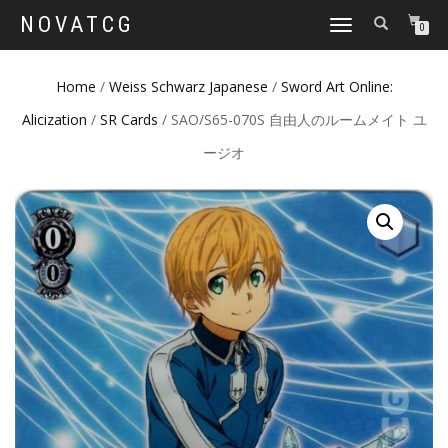
NOVATCG
TOGGLE
0
NAVIGATION
Home
/
Weiss Schwarz Japanese
/
Sword Art Online:
Alicization
/
SR Cards
/ SAO/S65-070S 自由人のルームメイト ユ
ージオ