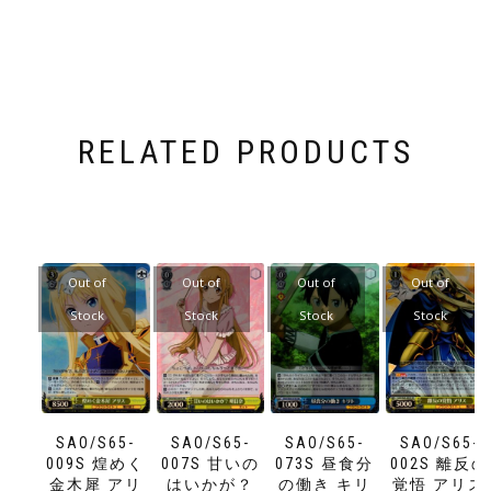
RELATED PRODUCTS
Out of
Out of
Out of
Out of
Stock
Stock
Stock
Stock
SAO/S65-
SAO/S65-
SAO/S65-
SAO/S65-
009S 煌めく
007S 甘いの
073S 昼食分
002S 離反の
金木犀 アリ
はいかが？
の働き キリ
覚悟 アリス