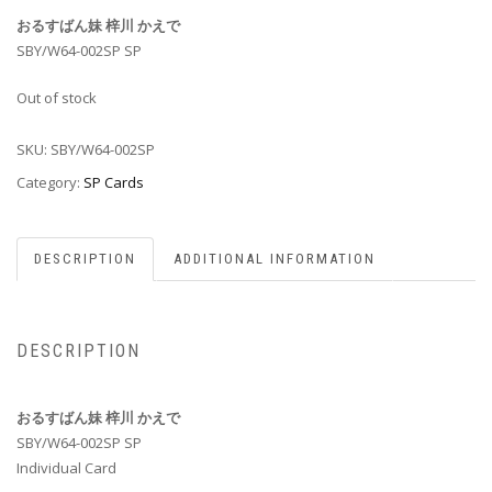
おるすばん妹 梓川 かえで
SBY/W64-002SP SP
Out of stock
SKU:
SBY/W64-002SP
Category:
SP Cards
DESCRIPTION
ADDITIONAL INFORMATION
DESCRIPTION
おるすばん妹 梓川 かえで
SBY/W64-002SP SP
Individual Card