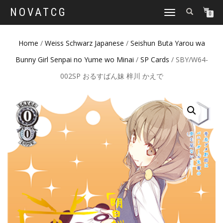
NOVATCG
TOGGLE
0
NAVIGATION
Home
/
Weiss Schwarz Japanese
/
Seishun Buta Yarou wa
Bunny Girl Senpai no Yume wo Minai
/
SP Cards
/ SBY/W64-
002SP おるすばん妹 梓川 かえで