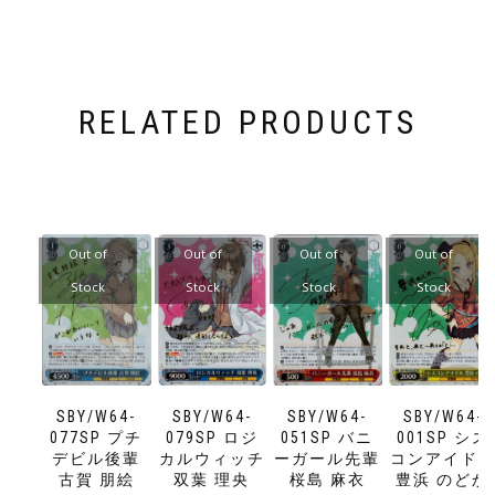
RELATED PRODUCTS
Out of
Out of
Out of
Out of
Stock
Stock
Stock
Stock
SBY/W64-
SBY/W64-
SBY/W64-
SBY/W64-
077SP プチ
079SP ロジ
051SP バニ
001SP シス
デビル後輩
カルウィッチ
ーガール先輩
コンアイド
古賀 朋絵
双葉 理央
桜島 麻衣
豊浜 のどか