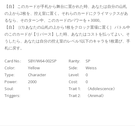
【自】 このカードが手札から舞台に置かれた時、あなたは自分の山札
の上から2枚を、控え室に置く。それらのカードにクライマックスがあ
るなら、そのターン中、このカードのパワーを＋3000。
【自】［(1) あなたの山札の上から1枚をクロック置場に置く］ バトル中
のこのカードが【リバース】した時、あなたはコストを払ってよい。そ
うしたら、あなたは自分の控え室のレベル1以下のキャラを1枚選び、手
札に戻す。
Card No.:
SBY/W64-002SP
Rarity:
SP
Color:
Yellow
Side:
Weiss
Type:
Character
Level:
0
Power:
2000
Cost:
0
Soul:
1
Trait 1:
《Adolescence》
Triggers:
Trait 2:
《Animal》