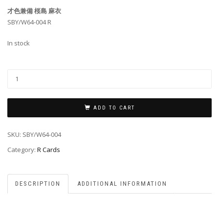
才色兼備 桜島 麻衣
SBY/W64-004 R
In stock
ADD TO CART
SKU:
SBY/W64-004
Category:
R Cards
DESCRIPTION
ADDITIONAL INFORMATION