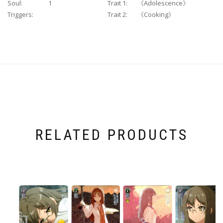
Soul:
1
Trait 1:
《Adolescence》
Triggers:
Trait 2:
《Cooking》
RELATED PRODUCTS