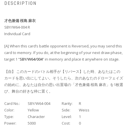
DESCRIPTION
才色兼備 桜島 麻衣
SBY/W64-004 R
Individual Card
[A] When this card’s battle opponent is Reversed, you may send this
card to memory. If you do, at the beginning of your next draw phase,
target 1 “
SBY/W64/004
” in memory and place it anywhere on stage.
【自】 このカードのバトル相手が【リバース】した時、あなたはこの
カードを思い出にしてよい。そうしたら、次のあなたのドローフェイズ
の始めに、あなたは自分の思い出置場の「才色兼備 桜島 麻衣」を1枚選
び、舞台の好きな枠に置く。
Card No.:
SBY/W64-004
Rarity:
R
Color:
Yellow
Side:
Weiss
Type:
Character
Level:
1
Power:
5000
Cost:
0