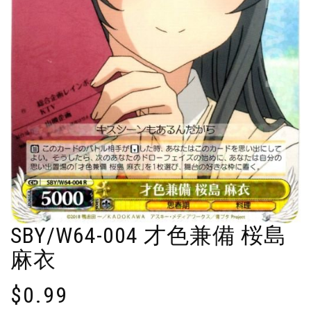
SBY/W64-004 才色兼備 桜島
麻衣
$
0.99