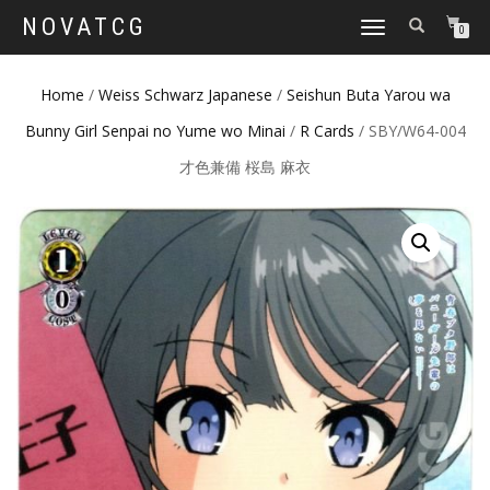
NOVATCG
TOGGLE
0
NAVIGATION
Home
/
Weiss Schwarz Japanese
/
Seishun Buta Yarou wa
Bunny Girl Senpai no Yume wo Minai
/
R Cards
/ SBY/W64-004
才色兼備 桜島 麻衣