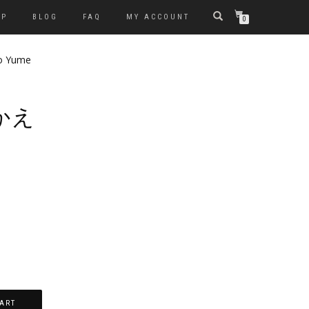
OP
BLOG
FAQ
MY ACCOUNT
0
no Yume
 かえ
ART