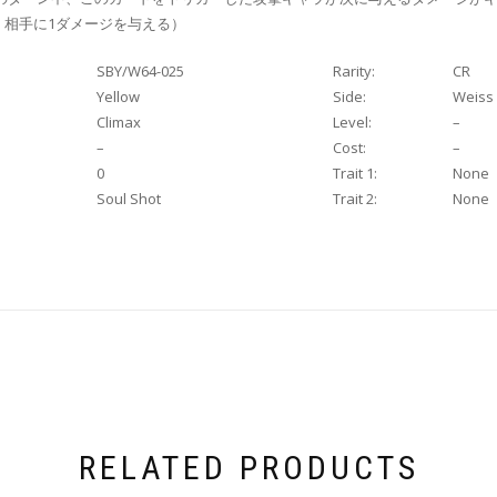
、相手に1ダメージを与える）
SBY/W64-025
Rarity:
CR
Yellow
Side:
Weiss
Climax
Level:
–
–
Cost:
–
0
Trait 1:
None
Soul Shot
Trait 2:
None
RELATED PRODUCTS