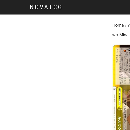
NOVATCG
Home
/
W
wo Minai