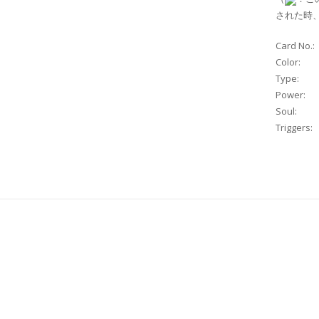
された時
Card No.:
Color:
Type:
Power:
Soul:
Triggers: