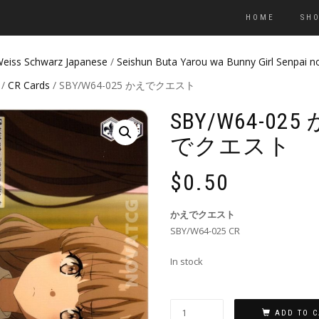
HOME
SH
eiss Schwarz Japanese
/
Seishun Buta Yarou wa Bunny Girl Senpai 
/
CR Cards
/ SBY/W64-025 かえでクエスト
SBY/W64-025
でクエスト
$
0.50
かえでクエスト
SBY/W64-025 CR
In stock
ADD TO C