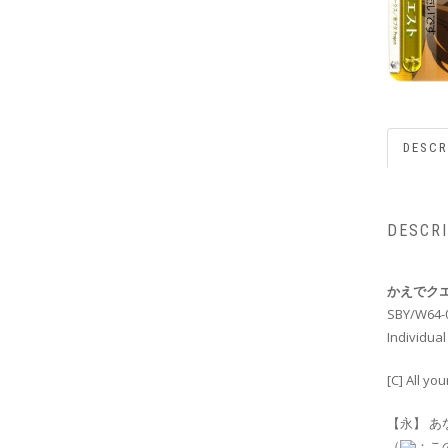
DESCR
DESCR
かえでク
SBY/W64-
Individual
[C] All yo
【永】 あ
（
：こ