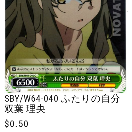
SBY/W64-040 ふたりの自分
双葉 理央
$
0.50