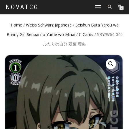
NOVATCG
TOGGLE
0
NAVIGATION
Home
/
Weiss Schwarz Japanese
/
Seishun Buta Yarou wa
Bunny Girl Senpai no Yume wo Minai
/
C Cards
/ SBY/W64-040
ふたりの自分 双葉 理央