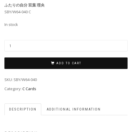
ふたりの自分 双葉 理央
SBY/W64-040 C
In stock
ADD TO CART
SKU:
SBY/W64-040
Category:
C Cards
DESCRIPTION
ADDITIONAL INFORMATION