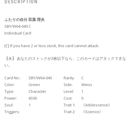
DESCRIPTION
ふたりの自分 双葉 理央
SBY/W64-040 C
Individual Card
[C] If you have 2 or less stock, this card cannot attack.
【永】 あなたのストックが2枚以下なら、このカードはアタックできな
い。
Card No.:
SBY/W64-040
Rarity:
C
Color:
Green
Side:
Weiss
Type:
Character
Level:
1
Power:
6500
Cost:
0
Soul:
1
Trait 1:
《Adolescence》
Triggers:
Trait 2:
《Science》