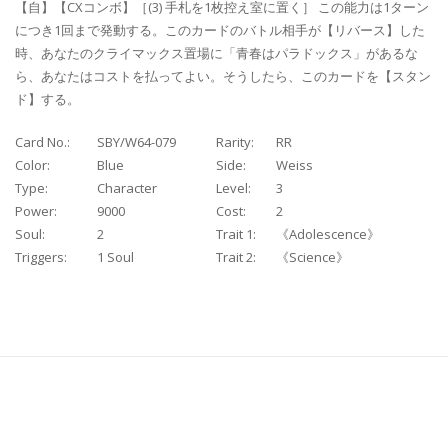
【自】【CXコンボ】［(3) 手札を1枚控え室に置く］ この能力は1ターン
につき1回まで発動する。このカードのバトル相手が【リバース】した
時、あなたのクライマックス置場に「青春はパラドックス」があるな
ら、あなたはコストを払ってよい。そうしたら、このカードを【スタン
ド】する。
Card No.:
SBY/W64-079
Rarity:
RR
Color:
Blue
Side:
Weiss
Type:
Character
Level:
3
Power:
9000
Cost:
2
Soul:
2
Trait 1:
《Adolescence》
Triggers:
1 Soul
Trait 2:
《Science》