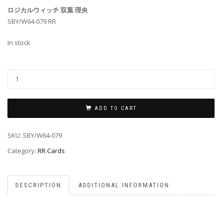
ロジカルウィッチ 双葉 理央
SBY/W64-079 RR
In stock
ADD TO CART
SKU:
SBY/W64-079
Category:
RR Cards
DESCRIPTION
ADDITIONAL INFORMATION