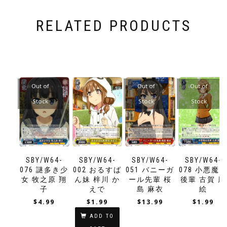
RELATED PRODUCTS
Out of
Out of
Out of
Stock
Stock
Stock
SBY/W64-
SBY/W64-
SBY/W64-
SBY/W64-
076 謎多き少
002 おるすば
051 バニーガ
078 小悪魔
女 牧之原 翔
ん妹 梓川 か
ール先輩 桜
後輩 古賀 朋
子
えで
島 麻衣
絵
$
4.99
$
1.99
$
13.99
$
1.99
ADD TO