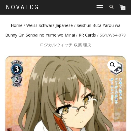
NOVATCG
TOGGLE
0
NAVIGATION
Home
/
Weiss Schwarz Japanese
/
Seishun Buta Yarou wa
Bunny Girl Senpai no Yume wo Minai
/
RR Cards
/ SBY/W64-079
ロジカルウィッチ 双葉 理央