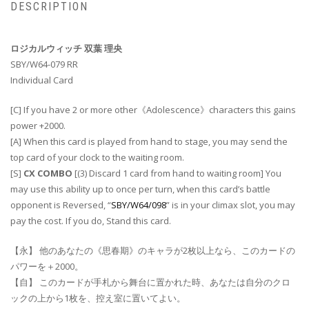
DESCRIPTION
ロジカルウィッチ 双葉 理央
SBY/W64-079 RR
Individual Card
[C] If you have 2 or more other《Adolescence》characters this gains
power +2000.
[A] When this card is played from hand to stage, you may send the
top card of your clock to the waiting room.
[S]
CX COMBO
[(3) Discard 1 card from hand to waiting room] You
may use this ability up to once per turn, when this card’s battle
opponent is Reversed, “
SBY/W64/098
” is in your climax slot, you may
pay the cost. If you do, Stand this card.
【永】 他のあなたの《思春期》のキャラが2枚以上なら、このカードの
パワーを＋2000。
【自】 このカードが手札から舞台に置かれた時、あなたは自分のクロ
ックの上から1枚を、控え室に置いてよい。