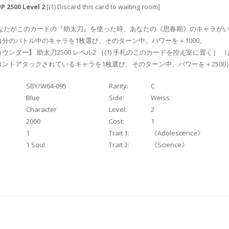
 2500 Level 2
[(1) Discard this card to waiting room]
あなたがこのカードの『助太刀』を使った時、あなたの《思春期》のキャラが
自分のバトル中のキャラを1枚選び、そのターン中、パワーを＋1000。
ウンター】 助太刀2500 レベル2 ［(1) 手札のこのカードを控え室に置く］ 
ロントアタックされているキャラを1枚選び、そのターン中、パワーを＋2500
SBY/W64-095
Rarity:
C
Blue
Side:
Weiss
Character
Level:
2
2000
Cost:
1
1
Trait 1:
《Adolescence》
1 Soul
Trait 2:
《Science》