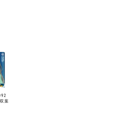
092
 双葉