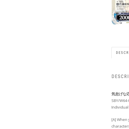
DESCR
DESCR
気怠げな応
SBY/W64-
Individual
[A] When 
characters