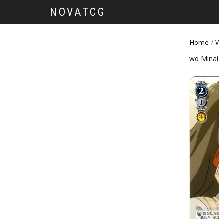
NOVATCG
Home
/
W
wo Minai