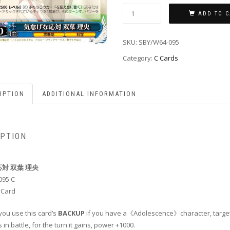
ADD TO C
SKU:
SBY/W64-095
Category:
C Cards
IPTION
ADDITIONAL INFORMATION
IPTION
対 双葉 理央
095 C
 Card
you use this card’s
BACKUP
if you have a《Adolescence》character, target
 in battle, for the turn it gains, power +1000.