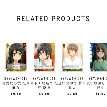
RELATED PRODUCTS
SBY/W64-015
SBY/W64-066
SBY/W64-039
SBY/W64-
複雑な心境 桜島
オトナな魅力 桜
迷いの中で 梓川
買い物帰り
麻衣
島 麻衣
咲太
理央
$
0.50
$
0.50
$
0.50
$
1.99