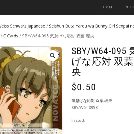
HOME
SH
eiss Schwarz Japanese
/
Seishun Buta Yarou wa Bunny Girl Senpai 
/
C Cards
/ SBY/W64-095 気怠げな応対 双葉 理央
SBY/W64-095
げな応対 双葉
央
$
0.50
気怠げな応対 双葉 理央
SBY/W64-095 C
In stock