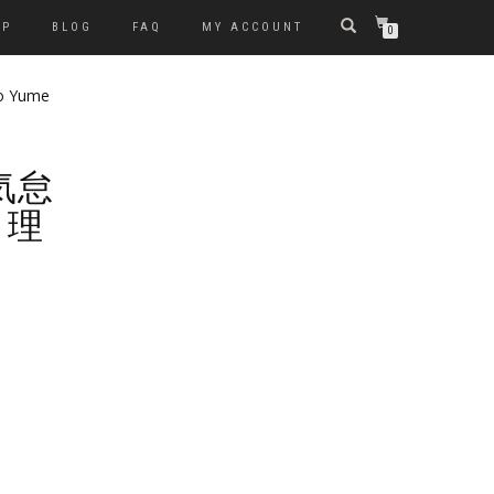
OP
BLOG
FAQ
MY ACCOUNT
0
no Yume
 気怠
 理